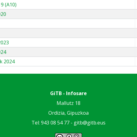
9 (A10)
020
3
2023
024
k 2024
GiTB - Infosare
Mallutz 18
Ordizia, Gipuzkoa
Tel: 943 08 54 77 -
gitb@gitb.eus