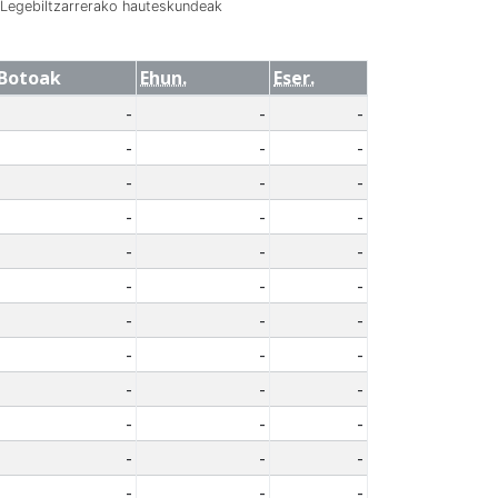
Legebiltzarrerako hauteskundeak
Botoak
Ehun.
Eser.
-
-
-
-
-
-
-
-
-
-
-
-
-
-
-
-
-
-
-
-
-
-
-
-
-
-
-
-
-
-
-
-
-
-
-
-