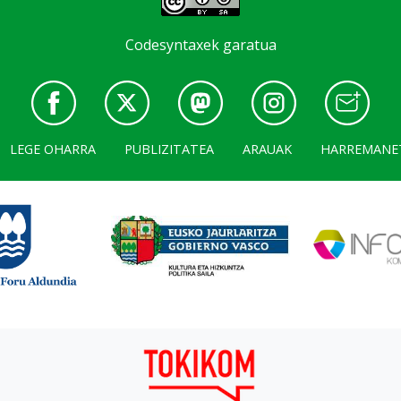
Codesyntaxek garatua
LEGE OHARRA
PUBLIZITATEA
ARAUAK
HARREMANE