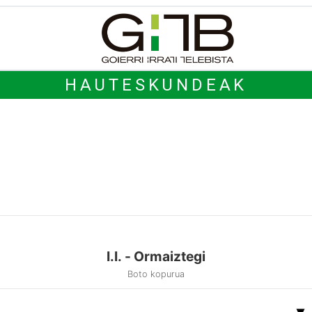
HAUTESKUNDEAK
I.I. - Ormaiztegi
Boto kopurua