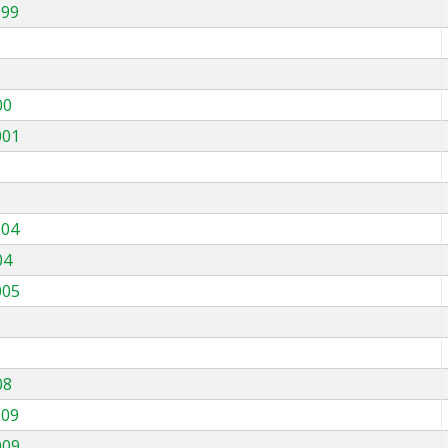
999
00
001
004
04
005
08
009
009