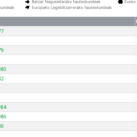
Batzar Nagusietarako hauteskundeak
Eusko 
skundeak
Europako Legebiltzarrerako hauteskundeak
77
79
980
82
984
986
86