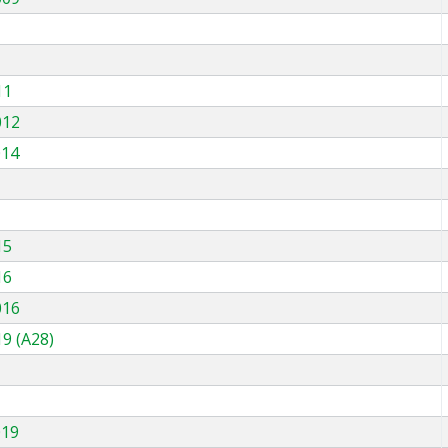
11
012
014
15
16
016
9 (A28)
019