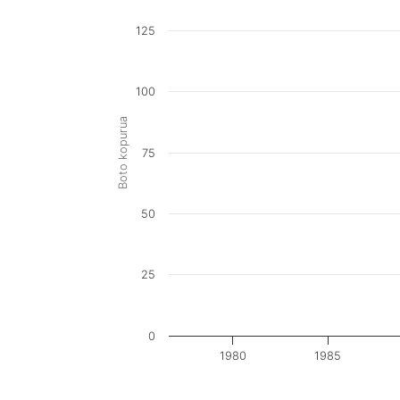
125
100
Boto kopurua
75
50
25
0
1980
1985