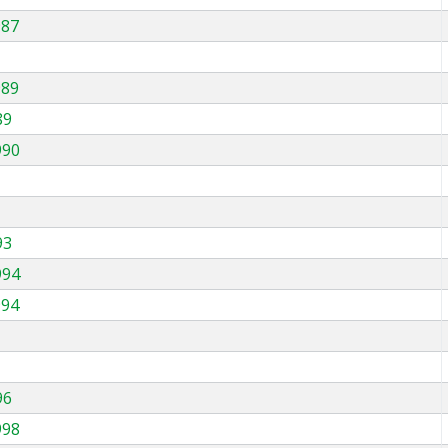
987
989
89
990
93
994
994
96
998