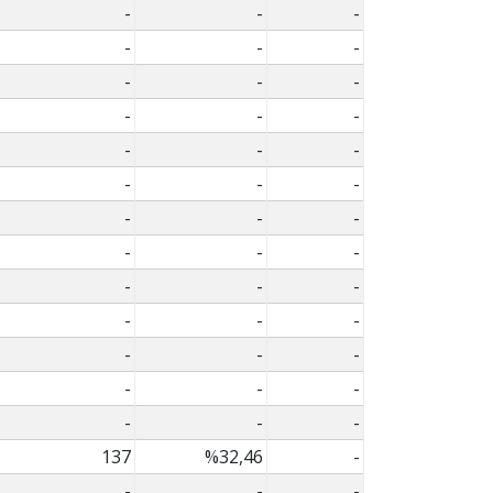
-
-
-
-
-
-
-
-
-
-
-
-
-
-
-
-
-
-
-
-
-
-
-
-
-
-
-
-
-
-
-
-
-
-
-
-
-
-
-
137
%32,46
-
-
-
-