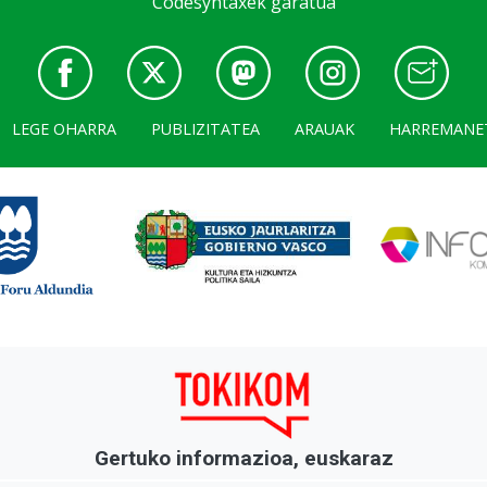
Codesyntaxek garatua
LEGE OHARRA
PUBLIZITATEA
ARAUAK
HARREMANE
Gertuko informazioa, euskaraz