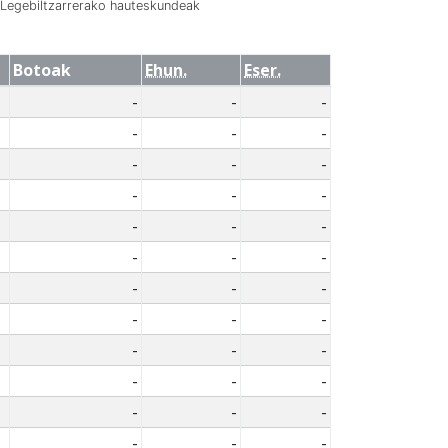
Legebiltzarrerako hauteskundeak
Botoak
Ehun.
Eser.
-
-
-
-
-
-
-
-
-
-
-
-
-
-
-
-
-
-
-
-
-
-
-
-
-
-
-
-
-
-
-
-
-
-
-
-