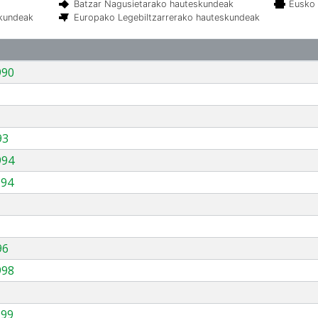
Batzar Nagusietarako hauteskundeak
Eusko 
skundeak
Europako Legebiltzarrerako hauteskundeak
990
93
994
994
96
998
999