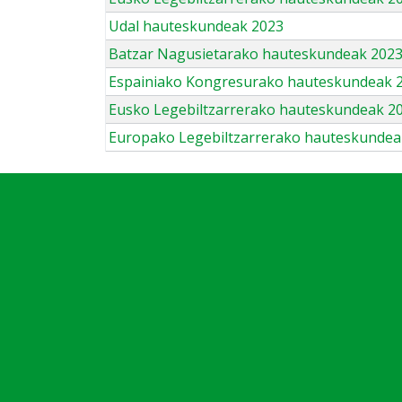
Udal hauteskundeak 2023
Batzar Nagusietarako hauteskundeak 202
Espainiako Kongresurako hauteskundeak 
Eusko Legebiltzarrerako hauteskundeak 2
Europako Legebiltzarrerako hauteskundea