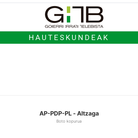
HAUTESKUNDEAK
AP-PDP-PL - Altzaga
Boto kopurua