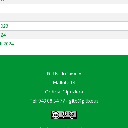
3
2023
024
k 2024
GiTB - Infosare
Mallutz 18
Ordizia, Gipuzkoa
Tel: 943 08 54 77 -
gitb@gitb.eus