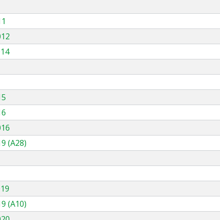
11
012
014
15
16
016
9 (A28)
019
9 (A10)
020