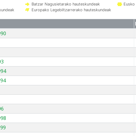
Batzar Nagusietarako hauteskundeak
Eusko 
skundeak
Europako Legebiltzarrerako hauteskundeak
990
93
994
994
96
998
999