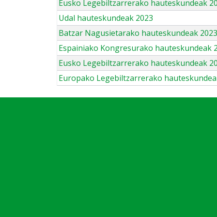
Eusko Legebiltzarrerako hauteskundeak 2
Udal hauteskundeak 2023
Batzar Nagusietarako hauteskundeak 202
Espainiako Kongresurako hauteskundeak 
Eusko Legebiltzarrerako hauteskundeak 2
Europako Legebiltzarrerako hauteskundea