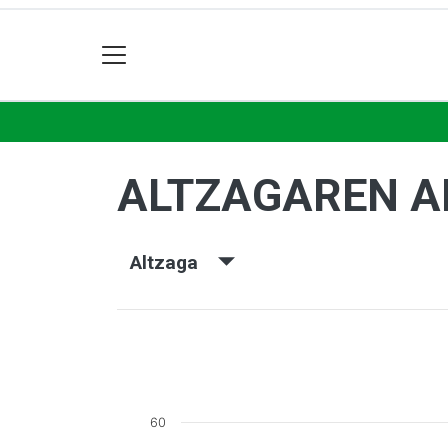
ALTZAGAREN A
Altzaga
60