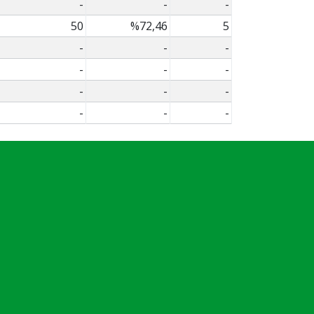
-
-
-
50
%72,46
5
-
-
-
-
-
-
-
-
-
-
-
-