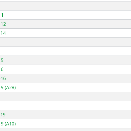
11
012
014
15
16
016
9 (A28)
019
9 (A10)