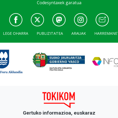
Codesyntaxek garatua
LEGE OHARRA
PUBLIZITATEA
ARAUAK
HARREMANE
Gertuko informazioa, euskaraz