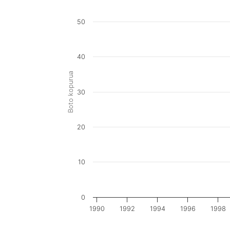
50
40
Boto kopurua
30
20
10
0
1990
1992
1994
1996
1998