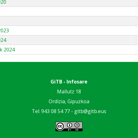
020
3
2023
024
k 2024
GiTB - Infosare
Mallutz 18
Ordizia, Gipuzkoa
Tel: 943 08 54 77 -
gitb@gitb.eus