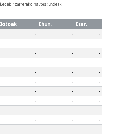
Legebiltzarrerako hauteskundeak
Botoak
Ehun.
Eser.
-
-
-
-
-
-
-
-
-
-
-
-
-
-
-
-
-
-
-
-
-
-
-
-
-
-
-
-
-
-
-
-
-