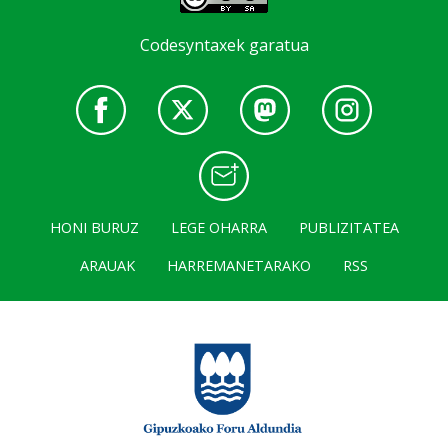
Codesyntaxek garatua
HONI BURUZ
LEGE OHARRA
PUBLIZITATEA
ARAUAK
HARREMANETARAKO
RSS