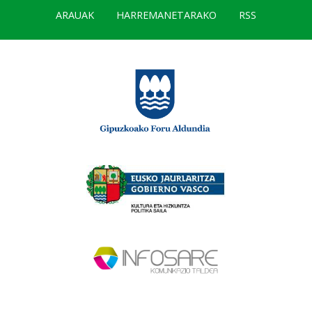
ARAUAK
HARREMANETARAKO
RSS