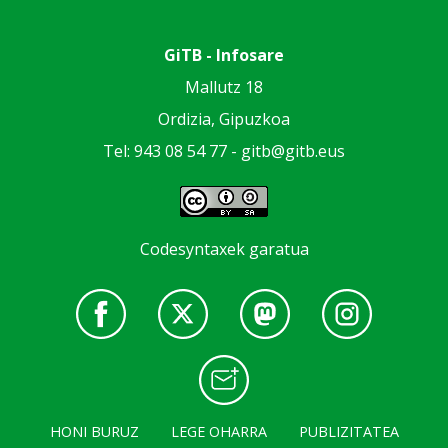
GiTB - Infosare
Mallutz 18
Ordizia, Gipuzkoa
Tel: 943 08 54 77 -
gitb@gitb.eus
Codesyntaxek garatua
HONI BURUZ
LEGE OHARRA
PUBLIZITATEA