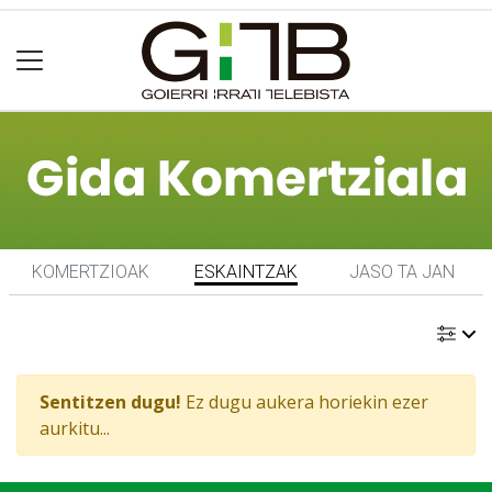
KOMERTZIOAK
ESKAINTZAK
JASO TA JAN
Sentitzen dugu!
Ez dugu aukera horiekin ezer
aurkitu...