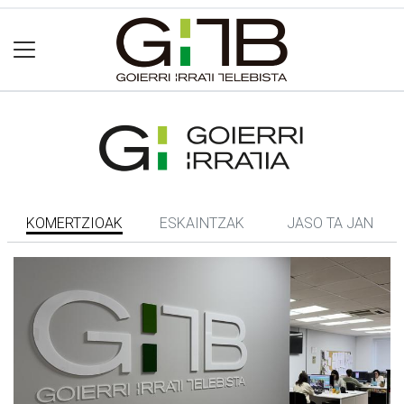
KOMERTZIOAK
ESKAINTZAK
JASO TA JAN