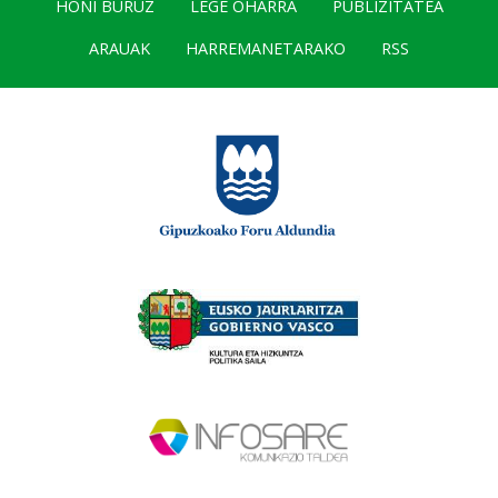
HONI BURUZ
LEGE OHARRA
PUBLIZITATEA
ARAUAK
HARREMANETARAKO
RSS