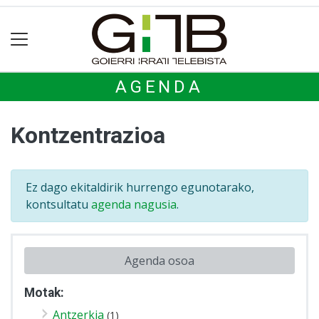
AGENDA
Kontzentrazioa
Ez dago ekitaldirik hurrengo egunotarako,
kontsultatu
agenda nagusia
.
Agenda osoa
Motak:
Antzerkia
(1)