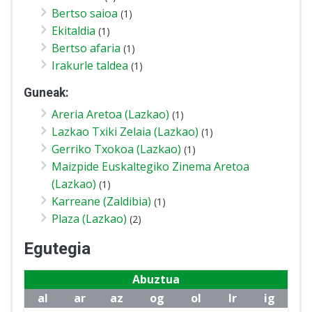
Bertso saioa
(1)
Ekitaldia
(1)
Bertso afaria
(1)
Irakurle taldea
(1)
Guneak:
Areria Aretoa (Lazkao)
(1)
Lazkao Txiki Zelaia (Lazkao)
(1)
Gerriko Txokoa (Lazkao)
(1)
Maizpide Euskaltegiko Zinema Aretoa
(Lazkao)
(1)
Karreane (Zaldibia)
(1)
Plaza (Lazkao)
(2)
Egutegia
Abuztua
al
ar
az
og
ol
lr
ig