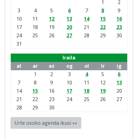
1
2
3
4
5
6
7
8
9
10
11
12
13
14
15
16
17
18
19
20
21
22
23
24
25
26
27
28
29
30
31
Iraila
al
ar
az
og
ol
lr
ig
1
2
3
4
5
6
7
8
9
10
11
12
13
14
15
16
17
18
19
20
21
22
23
24
25
26
27
28
29
30
Urte osoko agenda ikusi »»