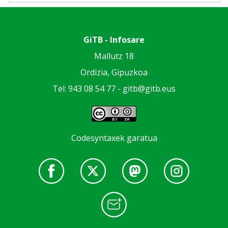
GiTB - Infosare
Mallutz 18
Ordizia, Gipuzkoa
Tel: 943 08 54 77 -
gitb@gitb.eus
Codesyntaxek garatua