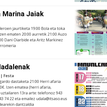
a Marina Jaiak
afleroen jaurtiketa 19:00 Bola eta toka
izen ematen 20:00 aurretik 21:00 Auzo
:00 Dani Oiarbide eta Aritz Markinez
erromeria
Madalenak
 | Festa
gardo dastaketa 21:00 Herri afaria
€. Izen ematea (herri afaria,
 uztailaren 13ra arte: telefonoz 943
43 74 22 eta emailez udala@itsaso.eus
dearekin dantzaldia