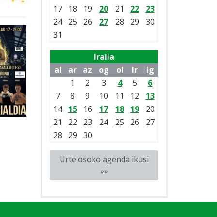
17
18
19
20
21
22
23
24
25
26
27
28
29
30
31
Iraila
al
ar
az
og
ol
lr
ig
1
2
3
4
5
6
7
8
9
10
11
12
13
14
15
16
17
18
19
20
21
22
23
24
25
26
27
28
29
30
Urte osoko agenda ikusi
»»