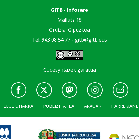
GiTB - Infosare
Mallutz 18
Ordizia, Gipuzkoa
Tel: 943 08 54 77 -
gitb@gitb.eus
Codesyntaxek garatua
LEGE OHARRA
PUBLIZITATEA
ARAUAK
HARREMANE