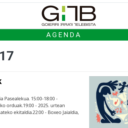
AGENDA
 17
k
a Pasealekua. 15:00-18:00 -
ko orduak.19:00 - 2025. urtean
teko ekitaldia.22:00 - Boxeo Jaialdia,