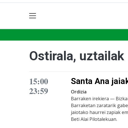
Ostirala, uztailak
15:00
Santa Ana jaia
23:59
Ordizia
Barraken irekiera — Bizkai
Barraketan zaratarik gabe
jaiotako haurrei zapiak ema
Beti Alai Pilotalekuan.