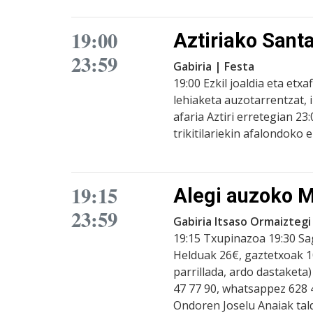
19:00
Aztiriako Sant
23:59
Gabiria | Festa
19:00 Ezkil joaldia eta etx
lehiaketa auzotarrentzat, 
afaria Aztiri erretegian 23
trikitilariekin afalondoko 
19:15
Alegi auzoko 
23:59
Gabiria Itsaso Ormaiztegi
19:15 Txupinazoa 19:30 Sa
Helduak 26€, gaztetxoak 10
parrillada, ardo dastaketa)
47 77 90, whatsappez 628 
Ondoren Joselu Anaiak tal