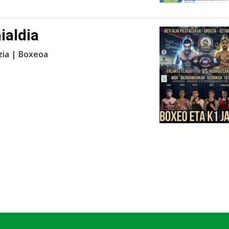
ialdia
izia | Boxeoa