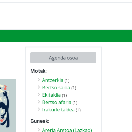
Agenda osoa
Motak:
Antzerkia
(1)
Bertso saioa
(1)
Ekitaldia
(1)
Bertso afaria
(1)
Irakurle taldea
(1)
Guneak:
Areria Aretoa (Lazkao)