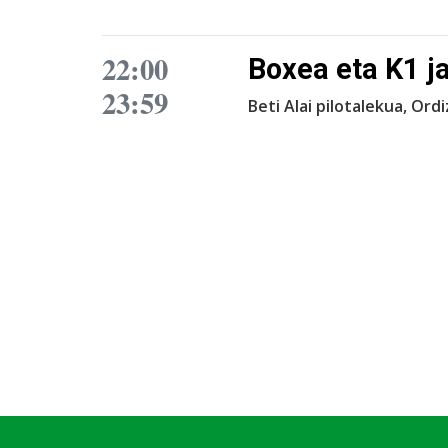
22:00
Boxea eta K1 ja
23:59
Beti Alai pilotalekua, Ord