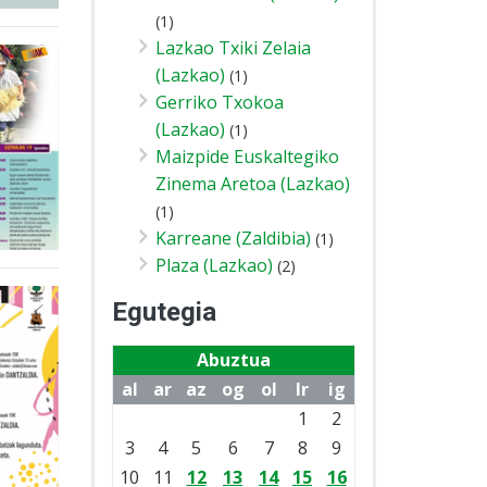
(1)
Lazkao Txiki Zelaia
(Lazkao)
(1)
Gerriko Txokoa
(Lazkao)
(1)
Maizpide Euskaltegiko
Zinema Aretoa (Lazkao)
(1)
Karreane (Zaldibia)
(1)
Plaza (Lazkao)
(2)
Egutegia
Abuztua
al
ar
az
og
ol
lr
ig
1
2
3
4
5
6
7
8
9
10
11
12
13
14
15
16