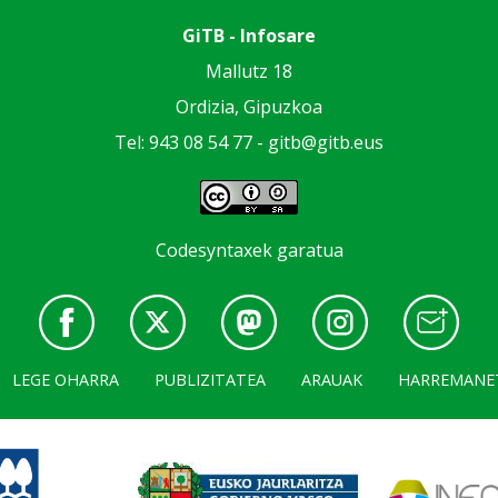
GiTB - Infosare
Mallutz 18
Ordizia, Gipuzkoa
Tel: 943 08 54 77 -
gitb@gitb.eus
Codesyntaxek garatua
LEGE OHARRA
PUBLIZITATEA
ARAUAK
HARREMANE