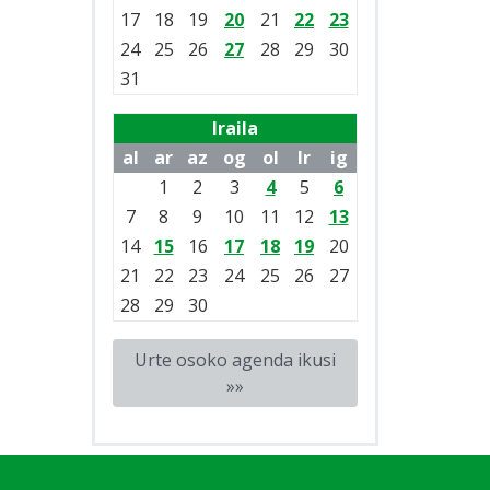
17
18
19
20
21
22
23
24
25
26
27
28
29
30
31
Iraila
al
ar
az
og
ol
lr
ig
1
2
3
4
5
6
7
8
9
10
11
12
13
14
15
16
17
18
19
20
21
22
23
24
25
26
27
28
29
30
Urte osoko agenda ikusi
»»