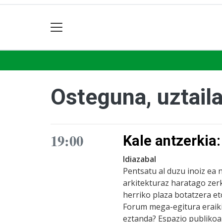
Osteguna, uztail
19:00
Kale antzerkia: 
Idiazabal
Pentsatu al duzu inoiz ea 
arkitekturaz haratago zerk
herriko plaza botatzera et
Forum mega-egitura eraiki 
eztanda? Espazio publikoa