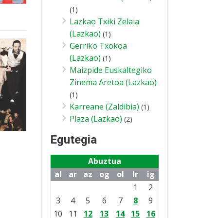
(1)
Lazkao Txiki Zelaia
(Lazkao)
(1)
Gerriko Txokoa
(Lazkao)
(1)
Maizpide Euskaltegiko
Zinema Aretoa (Lazkao)
(1)
Karreane (Zaldibia)
(1)
Plaza (Lazkao)
(2)
Egutegia
Abuztua
al
ar
az
og
ol
lr
ig
1
2
3
4
5
6
7
8
9
10
11
12
13
14
15
16