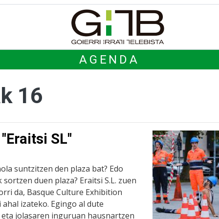
AGENDA
ak 16
"Eraitsi SL"
nola suntzitzen den plaza bat? Edo
 sortzen duen plaza? Eraitsi S.L. zuen
orri da, Basque Culture Exhibition
ahal izateko. Egingo al dute
 eta jolasaren inguruan hausnartzen