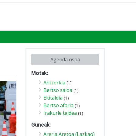
Agenda osoa
Motak:
Antzerkia
(1)
Bertso saioa
(1)
Ekitaldia
(1)
Bertso afaria
(1)
Irakurle taldea
(1)
Guneak:
Areria Aretoa (Lazkao)