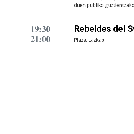
duen publiko guztientzako
19:30
Rebeldes del 
21:00
Plaza, Lazkao