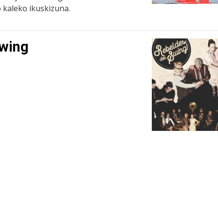
 kaleko ikuskizuna.
Swing