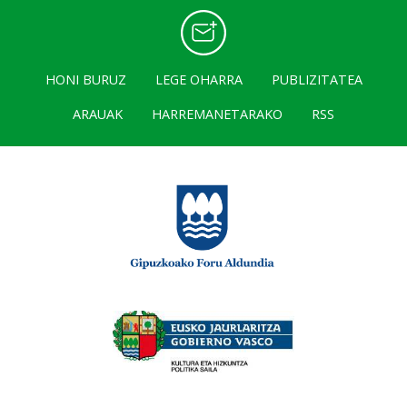
HONI BURUZ
LEGE OHARRA
PUBLIZITATEA
ARAUAK
HARREMANETARAKO
RSS