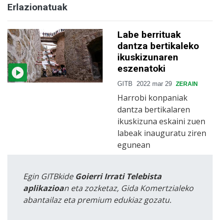
Erlazionatuak
Labe berrituak
dantza bertikaleko
ikuskizunaren
eszenatoki
GITB
2022 mar 29
ZERAIN
Harrobi konpaniak
dantza bertikalaren
ikuskizuna eskaini zuen
labeak inauguratu ziren
egunean
Egin GITBkide
Goierri Irrati Telebista
aplikazioa
n eta zozketaz, Gida Komertzialeko
abantailaz eta premium edukiaz gozatu.