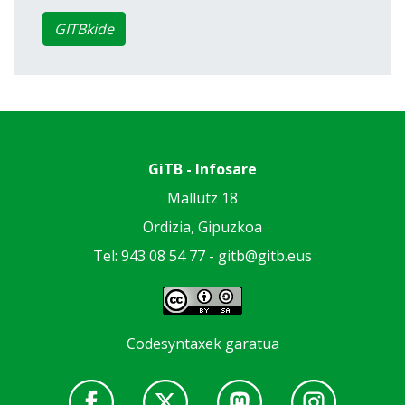
GITBkide
GiTB - Infosare
Mallutz 18
Ordizia, Gipuzkoa
Tel: 943 08 54 77 -
gitb@gitb.eus
Codesyntaxek garatua