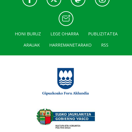
HONI BURUZ
LEGE OHARRA
PUBLIZITATEA
ARAUAK
HARREMANETARAKO
RSS