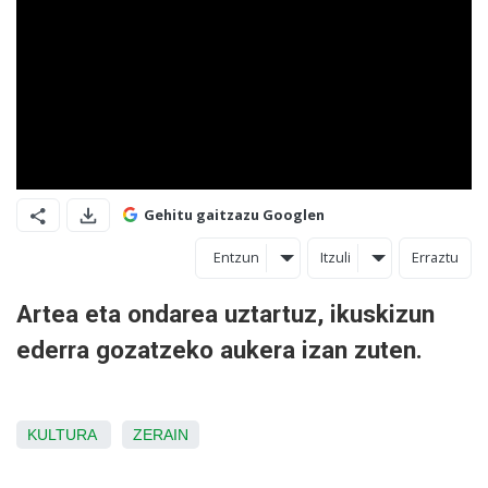
Gehitu gaitzazu Googlen
Entzun
Itzuli
Erraztu
Artea eta ondarea uztartuz, ikuskizun
ederra gozatzeko aukera izan zuten.
KULTURA
ZERAIN