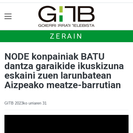
ZERAIN
NODE konpainiak BATU
dantza garaikide ikuskizuna
eskaini zuen larunbatean
Aizpeako meatze-barrutian
GITB
2023ko urriaren 31