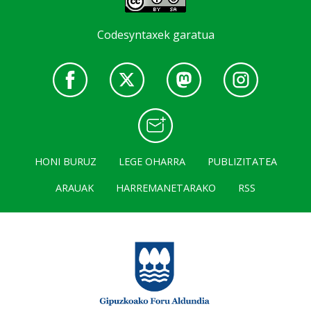
Codesyntaxek garatua
HONI BURUZ
LEGE OHARRA
PUBLIZITATEA
ARAUAK
HARREMANETARAKO
RSS