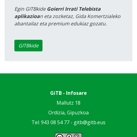
Egin GITBkide
Goierri Irrati Telebista
aplikazioa
n eta zozketaz, Gida Komertzialeko
abantailaz eta premium edukiaz gozatu.
GITBkide
GiTB - Infosare
Mallutz 18
Ordizia, Gipuzkoa
Tel: 943 08 54 77 -
gitb@gitb.eus