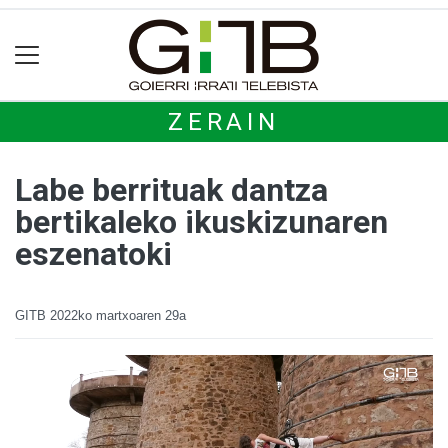
ZERAIN
Labe berrituak dantza
bertikaleko ikuskizunaren
eszenatoki
GITB
2022ko martxoaren 29a