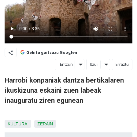
Gehitu gaitzazu Googlen
Entzun
Itzuli
Erraztu
Harrobi konpaniak dantza bertikalaren
ikuskizuna eskaini zuen labeak
inauguratu ziren egunean
KULTURA
ZERAIN