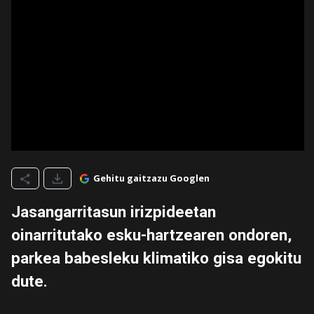
Gehitu gaitzazu Googlen
Jasangarritasun irizpideetan
oinarritutako esku-hartzearen ondoren,
parkea babesleku klimatiko gisa egokitu
dute.