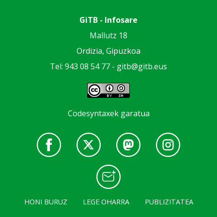
GiTB - Infosare
Mallutz 18
Ordizia, Gipuzkoa
Tel: 943 08 54 77 -
gitb@gitb.eus
Codesyntaxek garatua
HONI BURUZ
LEGE OHARRA
PUBLIZITATEA