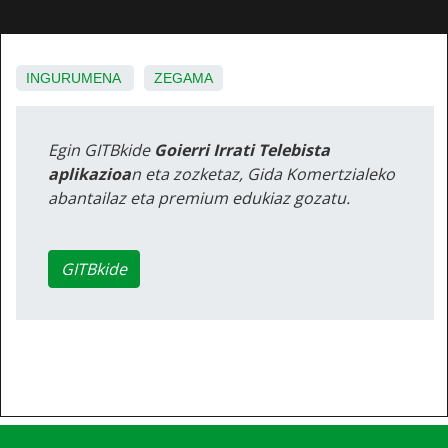
INGURUMENA
ZEGAMA
Egin GITBkide
Goierri Irrati Telebista
aplikazioa
n eta zozketaz, Gida Komertzialeko
abantailaz eta premium edukiaz gozatu.
GITBkide