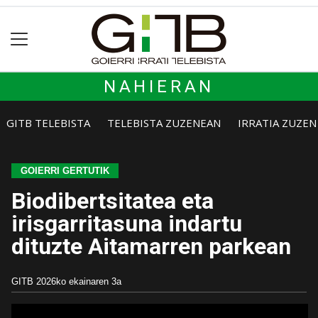
NAHIERAN
GITB TELEBISTA
TELEBISTA ZUZENEAN
IRRATIA ZUZE
GOIERRI GERTUTIK
Biodibertsitatea eta
irisgarritasuna indartu
dituzte Aitamarren parkean
GITB
2026ko ekainaren 3a