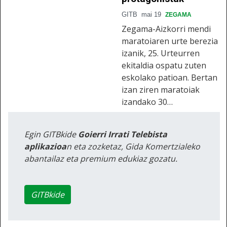
GITB
mai 19
ZEGAMA
Zegama-Aizkorri mendi
maratoiaren urte berezia
izanik, 25. Urteurren
ekitaldia ospatu zuten
eskolako patioan. Bertan
izan ziren maratoiak
izandako 30…
Egin GITBkide
Goierri Irrati Telebista
aplikazioa
n eta zozketaz, Gida Komertzialeko
abantailaz eta premium edukiaz gozatu.
GITBkide