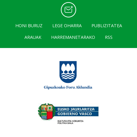
HONI BURUZ
LEGE OHARRA
PUBLIZITATEA
ARAUAK
HARREMANETARAKO
RSS