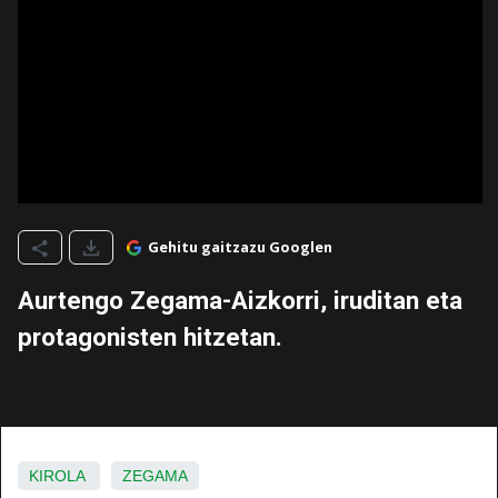
Gehitu gaitzazu Googlen
Aurtengo Zegama-Aizkorri, iruditan eta
protagonisten hitzetan.
KIROLA
ZEGAMA