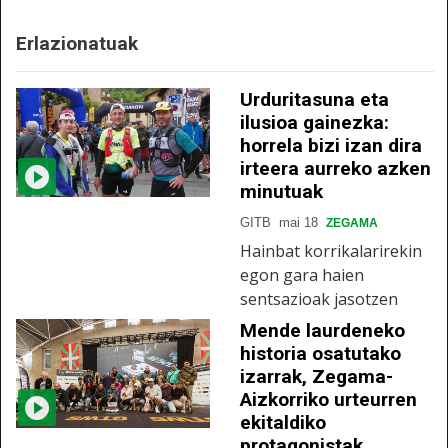
Erlazionatuak
Urduritasuna eta
ilusioa gainezka:
horrela bizi izan dira
irteera aurreko azken
minutuak
GITB
mai 18
ZEGAMA
Hainbat korrikalarirekin
egon gara haien
sentsazioak jasotzen
Mende laurdeneko
historia osatutako
izarrak, Zegama-
Aizkorriko urteurren
ekitaldiko
protagonistak