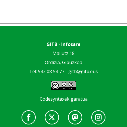
GiTB - Infosare
Mallutz 18
Ordizia, Gipuzkoa
Tel: 943 08 54 77 -
gitb@gitb.eus
Codesyntaxek garatua