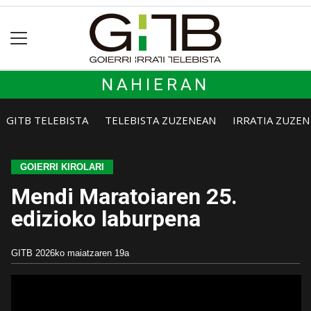
NAHIERAN
GITB TELEBISTA
TELEBISTA ZUZENEAN
IRRATIA ZUZE
GOIERRI KIROLARI
Mendi Maratoiaren 25.
edizioko laburpena
GITB
2026ko maiatzaren 19a