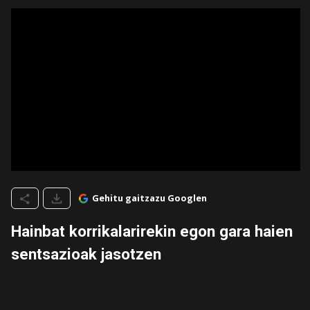
Gehitu gaitzazu Googlen
Hainbat korrikalarirekin egon gara haien
sentsazioak jasotzen