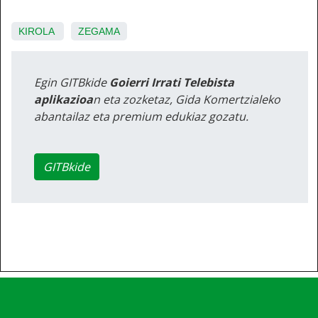
KIROLA
ZEGAMA
Egin GITBkide
Goierri Irrati Telebista
aplikazioa
n eta zozketaz, Gida Komertzialeko
abantailaz eta premium edukiaz gozatu.
GITBkide