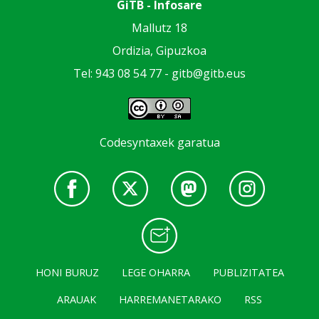
GiTB - Infosare
Mallutz 18
Ordizia, Gipuzkoa
Tel: 943 08 54 77 -
gitb@gitb.eus
Codesyntaxek garatua
HONI BURUZ
LEGE OHARRA
PUBLIZITATEA
ARAUAK
HARREMANETARAKO
RSS