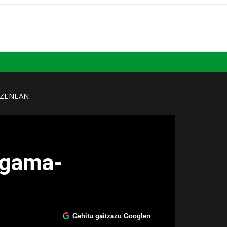
UZENEAN
egama-
Gehitu gaitzazu Googlen