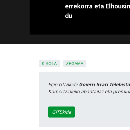
errekorra eta Elhousin
du
KIROLA
ZEGAMA
Egin GITBkide
Goierri Irrati Telebist
Komertzialeko abantailaz eta premiu
GITBkide