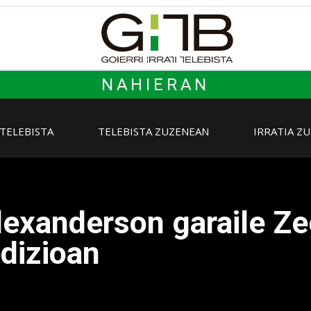
NAHIERAN
 TELEBISTA
TELEBISTA ZUZENEAN
IRRATIA Z
Alexanderson garaile Z
edizioan