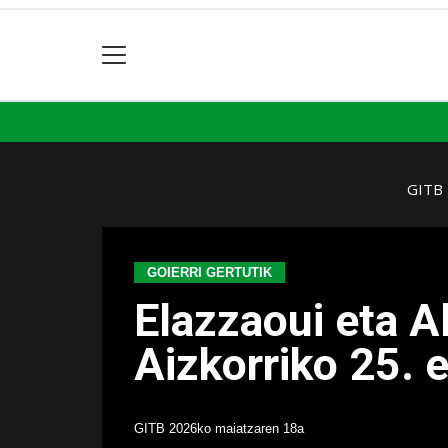
GITB
GOIERRI GERTUTIK
Elazzaoui eta 
Aizkorriko 25. 
GITB
2026ko maiatzaren 18a