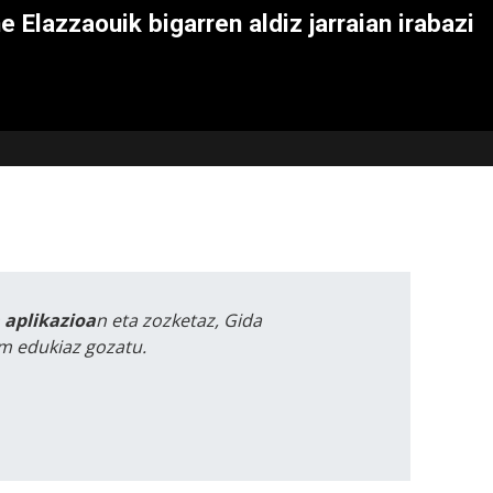
e Elazzaouik bigarren aldiz jarraian irabazi
a aplikazioa
n eta zozketaz, Gida
m edukiaz gozatu.