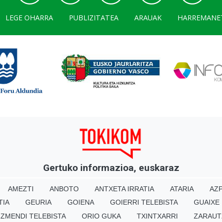
LEGE OHARRA
PUBLIZITATEA
ARAUAK
HARREMANE
Gertuko informazioa, euskaraz
AMEZTI
ANBOTO
ANTXETA IRRATIA
ATARIA
AZP
TIA
GEURIA
GOIENA
GOIERRI TELEBISTA
GUAIXE
IZMENDI TELEBISTA
ORIO GUKA
TXINTXARRI
ZARAUT