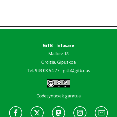
GiTB - Infosare
Mallutz 18
Ordizia, Gipuzkoa
Tel: 943 08 54 77 -
gitb@gitb.eus
Codesyntaxek garatua