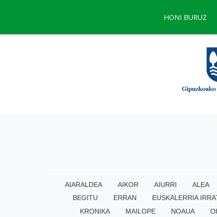
HONI BURUZ
AIARALDEA
AIKOR
AIURRI
ALEA
BEGITU
ERRAN
EUSKALERRIA IRRA
KRONIKA
MAILOPE
NOAUA
O