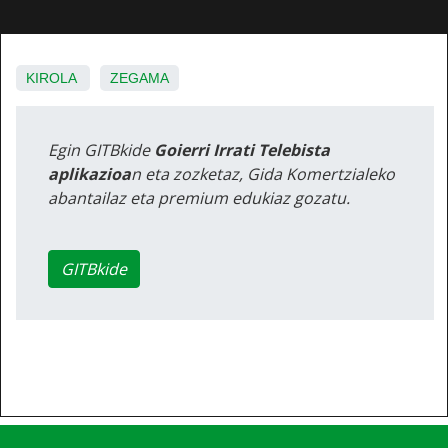
KIROLA
ZEGAMA
Egin GITBkide
Goierri Irrati Telebista
aplikazioa
n eta zozketaz, Gida Komertzialeko
abantailaz eta premium edukiaz gozatu.
GITBkide