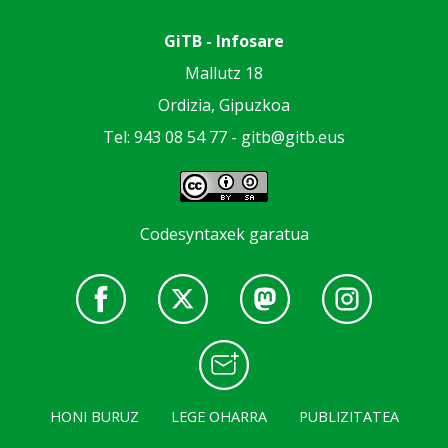
GiTB - Infosare
Mallutz 18
Ordizia, Gipuzkoa
Tel: 943 08 54 77 -
gitb@gitb.eus
Codesyntaxek garatua
HONI BURUZ
LEGE OHARRA
PUBLIZITATEA