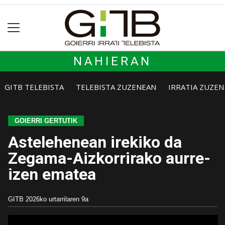
NAHIERAN
GITB TELEBISTA
TELEBISTA ZUZENEAN
IRRATIA ZUZE
GOIERRI GERTUTIK
Astelehenean irekiko da
Zegama-Aizkorrirako aurre-
izen ematea
GITB
2026ko urtarrilaren 9a