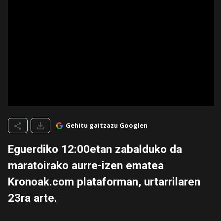
Gehitu gaitzazu Googlen
Eguerdiko 12:00etan zabalduko da
maratoirako aurre-izen ematea
Kronoak.com plataforman, urtarrilaren
23ra arte.