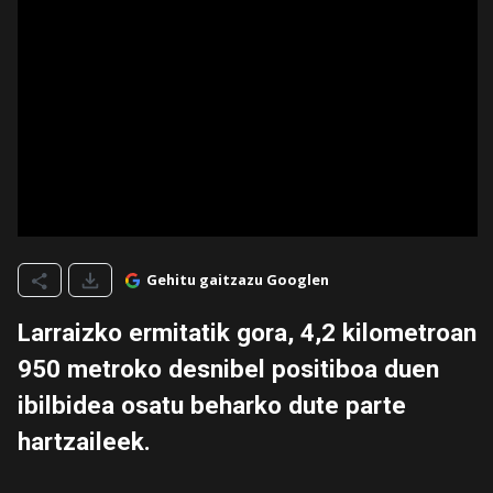
Gehitu gaitzazu Googlen
Larraizko ermitatik gora, 4,2 kilometroan
950 metroko desnibel positiboa duen
ibilbidea osatu beharko dute parte
hartzaileek.