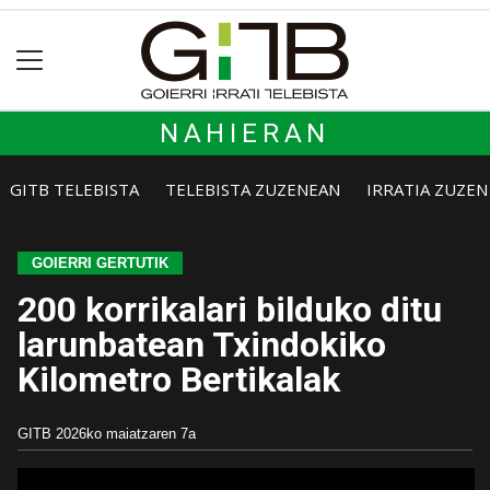
NAHIERAN
GITB TELEBISTA
TELEBISTA ZUZENEAN
IRRATIA ZUZE
GOIERRI GERTUTIK
200 korrikalari bilduko ditu
larunbatean Txindokiko
Kilometro Bertikalak
GITB
2026ko maiatzaren 7a