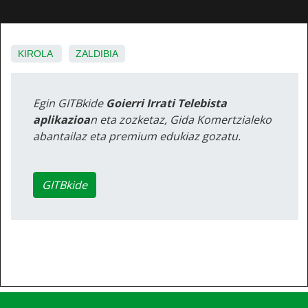
KIROLA
ZALDIBIA
Egin GITBkide
Goierri Irrati Telebista
aplikazioa
n eta zozketaz, Gida Komertzialeko
abantailaz eta premium edukiaz gozatu.
GITBkide