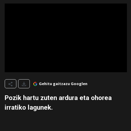
Gehitu gaitzazu Googlen
Pozik hartu zuten ardura eta ohorea
irratiko lagunek.