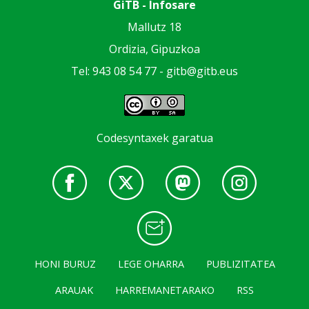
GiTB - Infosare
Mallutz 18
Ordizia, Gipuzkoa
Tel: 943 08 54 77 -
gitb@gitb.eus
Codesyntaxek garatua
HONI BURUZ
LEGE OHARRA
PUBLIZITATEA
ARAUAK
HARREMANETARAKO
RSS