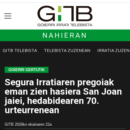
NAHIERAN
GITB TELEBISTA
TELEBISTA ZUZENEAN
IRRATIA ZUZE
GOIERRI GERTUTIK
Segura Irratiaren pregoiak
eman zien hasiera San Joan
jaiei, hedabidearen 70.
urteurrenean
GITB
2026ko ekainaren 22a