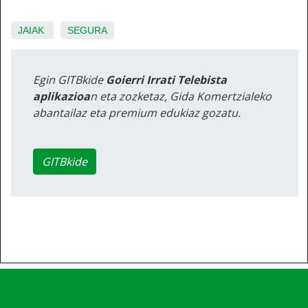
JAIAK
SEGURA
Egin GITBkide
Goierri Irrati Telebista
aplikazioa
n eta zozketaz, Gida Komertzialeko
abantailaz eta premium edukiaz gozatu.
GITBkide