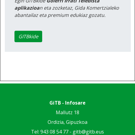
Egin GITBkide
Goierri Irrati Telebista
aplikazioa
n eta zozketaz, Gida Komertzialeko
abantailaz eta premium edukiaz gozatu.
GITBkide
GiTB - Infosare
Mallutz 18
Ordizia, Gipuzkoa
Tel: 943 08 54 77 -
gitb@gitb.eus