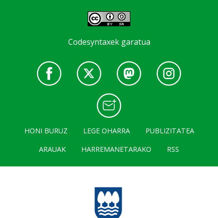
Codesyntaxek garatua
HONI BURUZ
LEGE OHARRA
PUBLIZITATEA
ARAUAK
HARREMANETARAKO
RSS