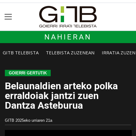
NAHIERAN
GITB TELEBISTA
TELEBISTA ZUZENEAN
IRRATIA ZUZE
GOIERRI GERTUTIK
Belaunaldien arteko polka
erraldoiak jantzi zuen
Dantza Asteburua
GITB
2025eko urriaren 21a