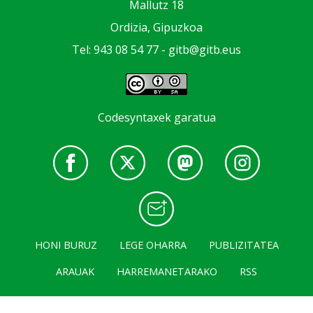
Mallutz 18
Ordizia, Gipuzkoa
Tel: 943 08 54 77 -
gitb@gitb.eus
Codesyntaxek garatua
HONI BURUZ
LEGE OHARRA
PUBLIZITATEA
ARAUAK
HARREMANETARAKO
RSS