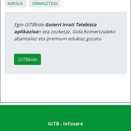
KIROLA
ORMAIZTEGI
Egin GITBkide
Goierri Irrati Telebista
aplikazioa
n eta zozketaz, Gida Komertzialeko
abantailaz eta premium edukiaz gozatu.
GITBkide
GiTB - Infosare