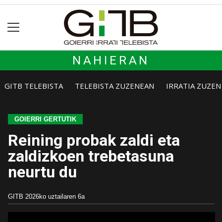
NAHIERAN
GITB TELEBISTA
TELEBISTA ZUZENEAN
IRRATIA ZUZE
GOIERRI GERTUTIK
Reining probak zaldi eta
zaldizkoen trebetasuna
neurtu du
GITB
2026ko uztailaren 6a