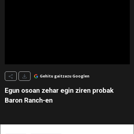
Gehitu gaitzazu Googlen
Egun osoan zehar egin ziren probak
Baron Ranch-en