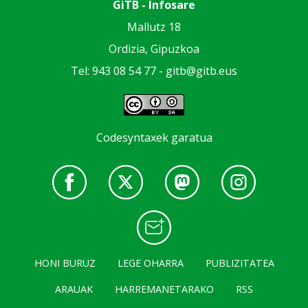
GiTB - Infosare
Mallutz 18
Ordizia, Gipuzkoa
Tel: 943 08 54 77 -
gitb@gitb.eus
Codesyntaxek garatua
HONI BURUZ
LEGE OHARRA
PUBLIZITATEA
ARAUAK
HARREMANETARAKO
RSS