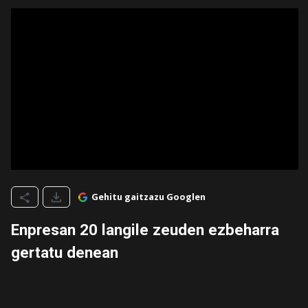
Gehitu gaitzazu Googlen
Enpresan 20 langile zeuden ezbeharra
gertatu denean