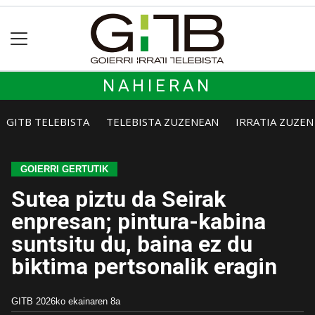
NAHIERAN
GITB TELEBISTA
TELEBISTA ZUZENEAN
IRRATIA ZUZE
GOIERRI GERTUTIK
Sutea piztu da Seirak
enpresan; pintura-kabina
suntsitu du, baina ez du
biktima pertsonalik eragin
GITB
2026ko ekainaren 8a