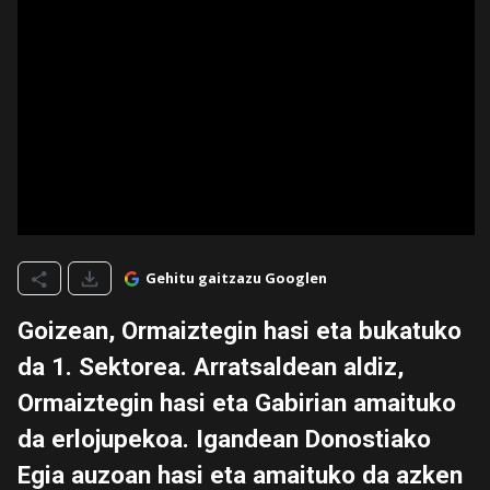
Gehitu gaitzazu Googlen
Goizean, Ormaiztegin hasi eta bukatuko
da 1. Sektorea. Arratsaldean aldiz,
Ormaiztegin hasi eta Gabirian amaituko
da erlojupekoa. Igandean Donostiako
Egia auzoan hasi eta amaituko da azken