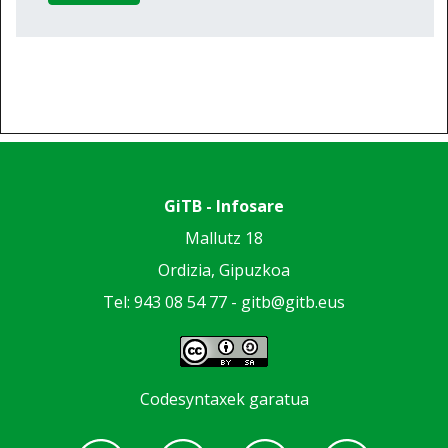
GiTB - Infosare
Mallutz 18
Ordizia, Gipuzkoa
Tel: 943 08 54 77 -
gitb@gitb.eus
Codesyntaxek garatua