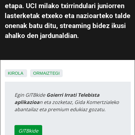
etapa. UCI milako txirrindulari juniorren
lasterketak etxeko eta nazioarteko talde
onenak batu ditu, streaming bidez ikusi
ahalko den jardunaldian.
KIROLA
ORMAIZTEGI
Egin GITBkide
Goierri Irrati Telebista
aplikazioa
n eta zozketaz, Gida Komertzialeko
abantailaz eta premium edukiaz gozatu.
GITBkide