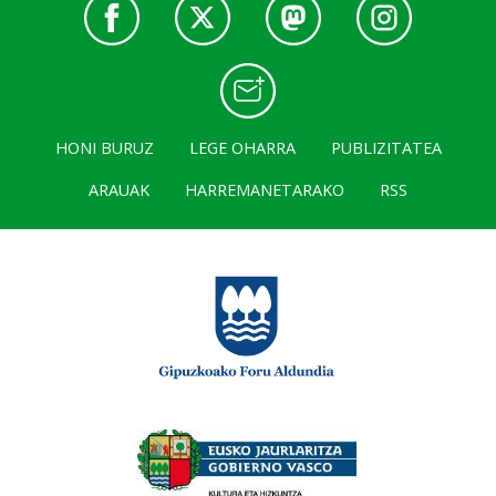
HONI BURUZ
LEGE OHARRA
PUBLIZITATEA
ARAUAK
HARREMANETARAKO
RSS