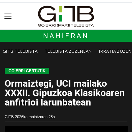
NAHIERAN
GITB TELEBISTA
TELEBISTA ZUZENEAN
IRRATIA ZUZE
GOIERRI GERTUTIK
Ormaiztegi, UCI mailako
XXXII. Gipuzkoa Klasikoaren
anfitrioi larunbatean
GITB
2026ko maiatzaren 28a