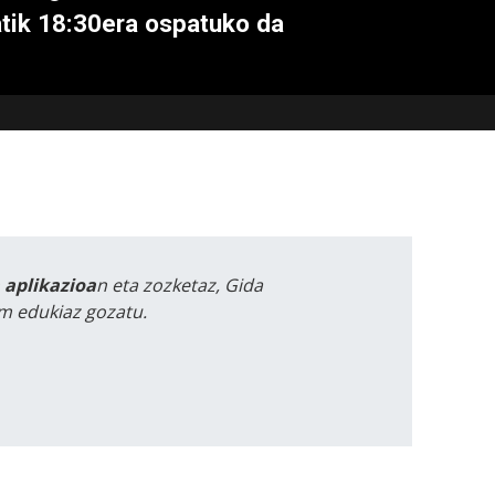
atik 18:30era ospatuko da
a aplikazioa
n eta zozketaz, Gida
m edukiaz gozatu.