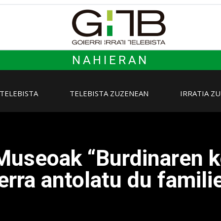
NAHIERAN
 TELEBISTA
TELEBISTA ZUZENEAN
IRRATIA Z
Museoak “Burdinaren k
lerra antolatu du famil