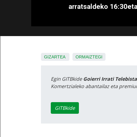
arratsaldeko 16:30et
GIZARTEA
ORMAIZTEGI
Egin GITBkide
Goierri Irrati Telebist
Komertzialeko abantailaz eta premiu
GITBkide