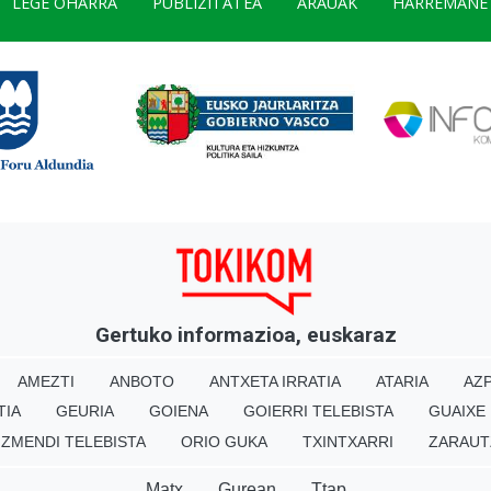
LEGE OHARRA
PUBLIZITATEA
ARAUAK
HARREMANE
Gertuko informazioa, euskaraz
AMEZTI
ANBOTO
ANTXETA IRRATIA
ATARIA
AZP
TIA
GEURIA
GOIENA
GOIERRI TELEBISTA
GUAIXE
IZMENDI TELEBISTA
ORIO GUKA
TXINTXARRI
ZARAUT
Matx
Gurean
Ttap