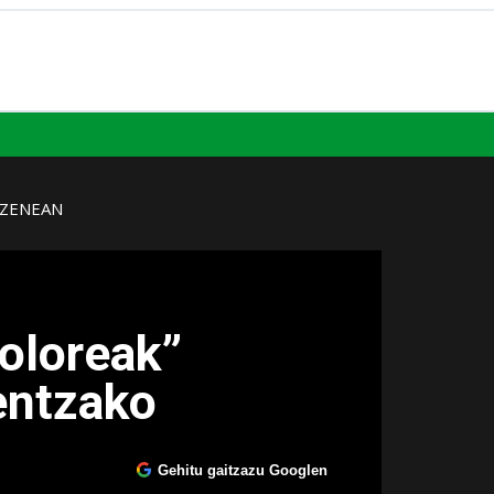
UZENEAN
oloreak”
ientzako
Gehitu gaitzazu Googlen