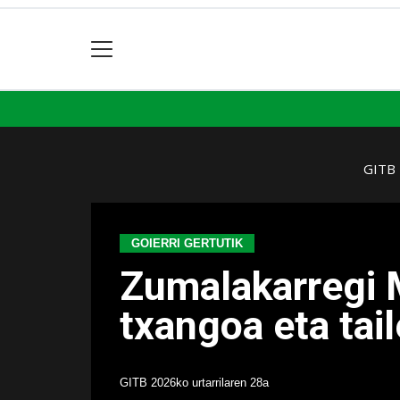
GITB
GOIERRI GERTUTIK
Zumalakarregi 
txangoa eta tai
GITB
2026ko urtarrilaren 28a