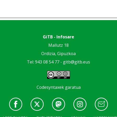
GiTB - Infosare
Mallutz 18
Ordizia, Gipuzkoa
Tel: 943 08 54 77 -
gitb@gitb.eus
Codesyntaxek garatua