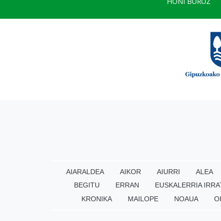
HONI BURUZ
AIARALDEA
AIKOR
AIURRI
ALEA
BEGITU
ERRAN
EUSKALERRIA IRRA
KRONIKA
MAILOPE
NOAUA
O