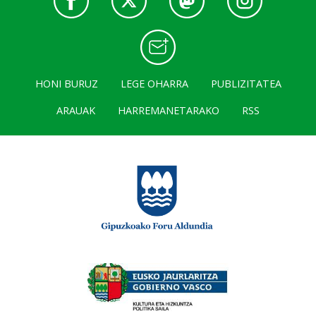
HONI BURUZ
LEGE OHARRA
PUBLIZITATEA
ARAUAK
HARREMANETARAKO
RSS