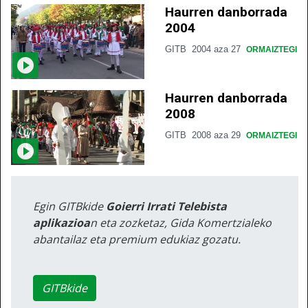
Haurren danborrada
2004
GITB
2004 aza 27
ORMAIZTEGI
Haurren danborrada
2008
GITB
2008 aza 29
ORMAIZTEGI
Egin GITBkide
Goierri Irrati Telebista
aplikazioa
n eta zozketaz, Gida Komertzialeko
abantailaz eta premium edukiaz gozatu.
GITBkide