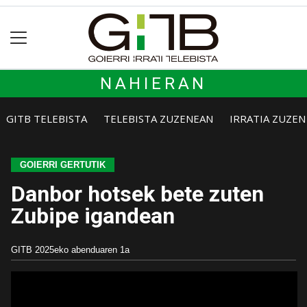
NAHIERAN
GITB TELEBISTA
TELEBISTA ZUZENEAN
IRRATIA ZUZE
GOIERRI GERTUTIK
Danbor hotsek bete zuten
Zubipe igandean
GITB
2025eko abenduaren 1a