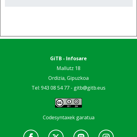
GiTB - Infosare
Mallutz 18
Ordizia, Gipuzkoa
Tel: 943 08 54 77 -
gitb@gitb.eus
Codesyntaxek garatua