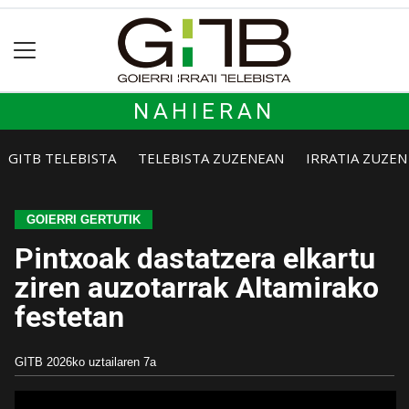
NAHIERAN
GITB TELEBISTA
TELEBISTA ZUZENEAN
IRRATIA ZUZE
GOIERRI GERTUTIK
Pintxoak dastatzera elkartu
ziren auzotarrak Altamirako
festetan
GITB
2026ko uztailaren 7a