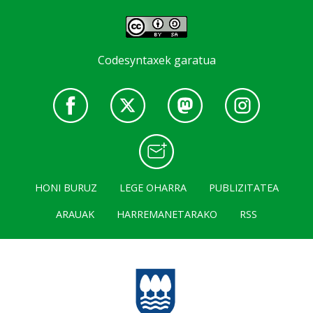
Codesyntaxek garatua
HONI BURUZ
LEGE OHARRA
PUBLIZITATEA
ARAUAK
HARREMANETARAKO
RSS