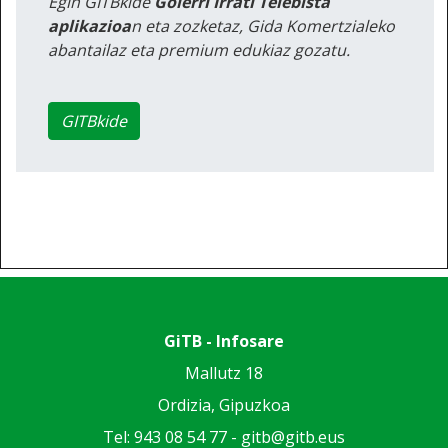
Egin GITBkide
Goierri Irrati Telebista
aplikazioa
n eta zozketaz, Gida Komertzialeko
abantailaz eta premium edukiaz gozatu.
GITBkide
GiTB - Infosare
Mallutz 18
Ordizia, Gipuzkoa
Tel: 943 08 54 77 -
gitb@gitb.eus