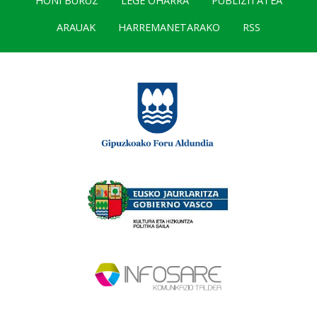
HONI BURUZ
LEGE OHARRA
PUBLIZITATEA
ARAUAK
HARREMANETARAKO
RSS