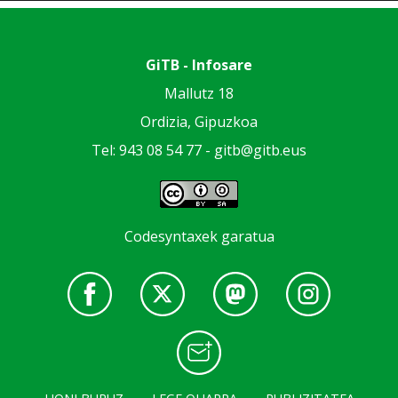
GiTB - Infosare
Mallutz 18
Ordizia, Gipuzkoa
Tel: 943 08 54 77 -
gitb@gitb.eus
Codesyntaxek garatua