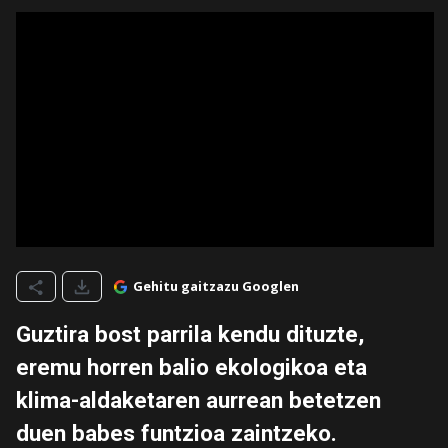
Gehitu gaitzazu Googlen
Guztira bost parrila kendu dituzte,
eremu horren balio ekologikoa eta
klima-aldaketaren aurrean betetzen
duen babes funtzioa zaintzeko.