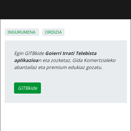
INGURUMENA
ORDIZIA
Egin GITBkide
Goierri Irrati Telebista
aplikazioa
n eta zozketaz, Gida Komertzialeko
abantailaz eta premium edukiaz gozatu.
GITBkide