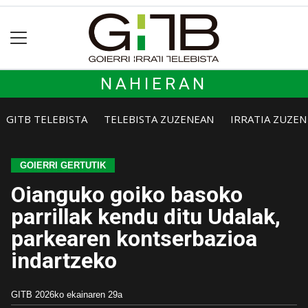
NAHIERAN
GITB TELEBISTA
TELEBISTA ZUZENEAN
IRRATIA ZUZE
GOIERRI GERTUTIK
Oianguko goiko basoko
parrillak kendu ditu Udalak,
parkearen kontserbazioa
indartzeko
GITB
2026ko ekainaren 29a