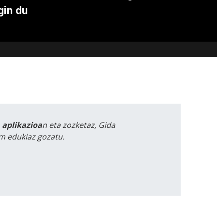
gin du
a aplikazioa
n eta zozketaz, Gida
m edukiaz gozatu.