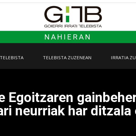
NAHIERAN
 TELEBISTA
TELEBISTA ZUZENEAN
IRRATIA Z
 Egoitzaren gainbehera
ri neurriak har ditzala