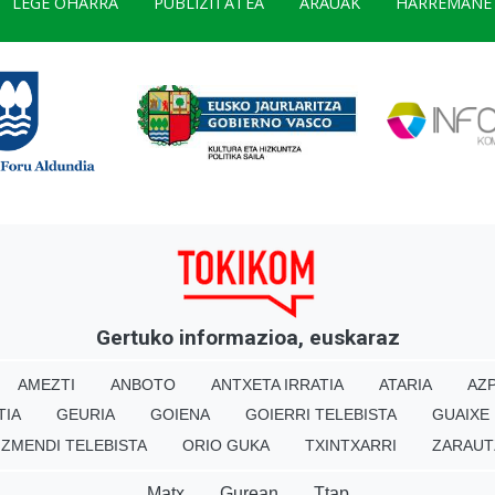
LEGE OHARRA
PUBLIZITATEA
ARAUAK
HARREMANE
Gertuko informazioa, euskaraz
AMEZTI
ANBOTO
ANTXETA IRRATIA
ATARIA
AZP
TIA
GEURIA
GOIENA
GOIERRI TELEBISTA
GUAIXE
IZMENDI TELEBISTA
ORIO GUKA
TXINTXARRI
ZARAUT
Matx
Gurean
Ttap