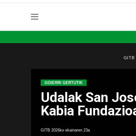
GITB
GOIERRI GERTUTIK
Udalak San Jose
Kabia Fundazioa
GITB
2026ko ekainaren 23a