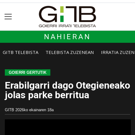
NAHIERAN
GITB TELEBISTA
TELEBISTA ZUZENEAN
IRRATIA ZUZE
GOIERRI GERTUTIK
Erabilgarri dago Otegieneako
jolas parke berritua
GITB
2026ko ekainaren 18a