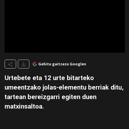
Gehitu gaitzazu Googlen
Urtebete eta 12 urte bitarteko
umeentzako jolas-elementu berriak ditu,
tartean bereizgarri egiten duen
matxinsaltoa.