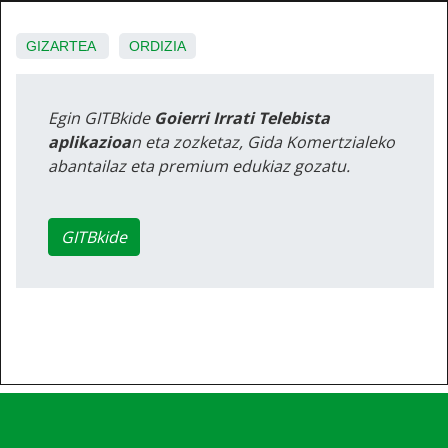
GIZARTEA
ORDIZIA
Egin GITBkide
Goierri Irrati Telebista
aplikazioa
n eta zozketaz, Gida Komertzialeko
abantailaz eta premium edukiaz gozatu.
GITBkide