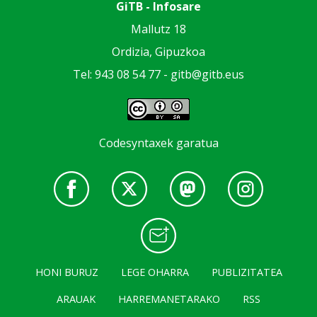
GiTB - Infosare
Mallutz 18
Ordizia, Gipuzkoa
Tel: 943 08 54 77 -
gitb@gitb.eus
Codesyntaxek garatua
HONI BURUZ
LEGE OHARRA
PUBLIZITATEA
ARAUAK
HARREMANETARAKO
RSS