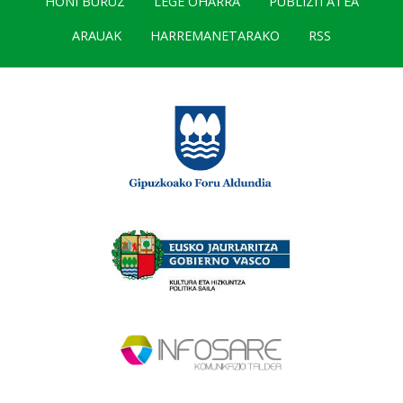
HONI BURUZ
LEGE OHARRA
PUBLIZITATEA
ARAUAK
HARREMANETARAKO
RSS