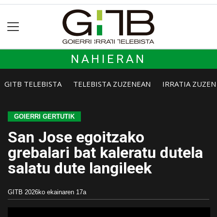
NAHIERAN
GITB TELEBISTA
TELEBISTA ZUZENEAN
IRRATIA ZUZE
GOIERRI GERTUTIK
San Jose egoitzako
grebalari bat kaleratu dutela
salatu dute langileek
GITB
2026ko ekainaren 17a