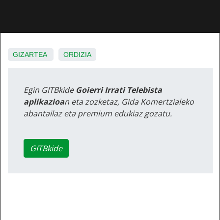
GIZARTEA
ORDIZIA
Egin GITBkide
Goierri Irrati Telebista
aplikazioa
n eta zozketaz, Gida Komertzialeko
abantailaz eta premium edukiaz gozatu.
GITBkide