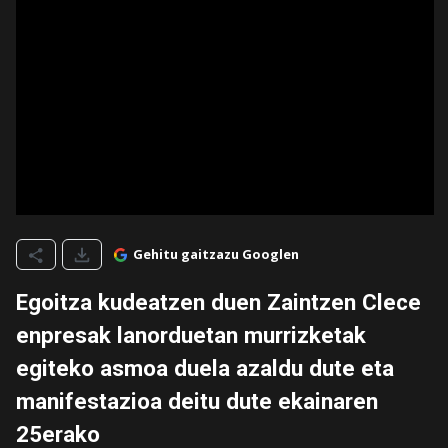
Gehitu gaitzazu Googlen
Egoitza kudeatzen duen Zaintzen Clece
enpresak lanorduetan murrizketak
egiteko asmoa duela azaldu dute eta
manifestazioa deitu dute ekainaren
25erako