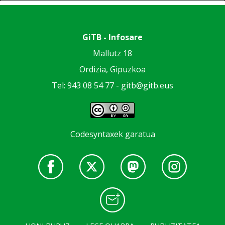
GiTB - Infosare
Mallutz 18
Ordizia, Gipuzkoa
Tel: 943 08 54 77 -
gitb@gitb.eus
Codesyntaxek garatua