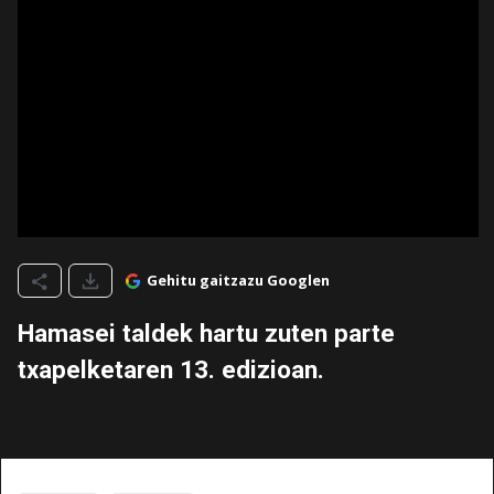
Gehitu gaitzazu Googlen
Hamasei taldek hartu zuten parte
txapelketaren 13. edizioan.