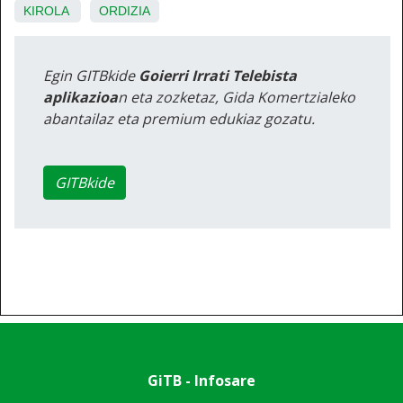
KIROLA
ORDIZIA
Egin GITBkide
Goierri Irrati Telebista
aplikazioa
n eta zozketaz, Gida Komertzialeko
abantailaz eta premium edukiaz gozatu.
GITBkide
GiTB - Infosare