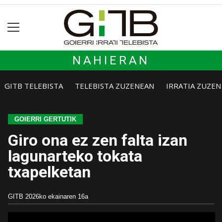
NAHIERAN
GITB TELEBISTA
TELEBISTA ZUZENEAN
IRRATIA ZUZE
GOIERRI GERTUTIK
Giro ona ez zen falta izan
lagunarteko tokata
txapelketan
GITB
2026ko ekainaren 16a