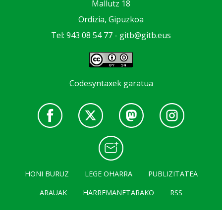
Mallutz 18
Ordizia, Gipuzkoa
Tel: 943 08 54 77 -
gitb@gitb.eus
Codesyntaxek garatua
HONI BURUZ
LEGE OHARRA
PUBLIZITATEA
ARAUAK
HARREMANETARAKO
RSS