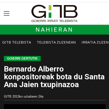
NAHIERAN
GITB TELEBISTA
TELEBISTA ZUZENEAN
IRRATIA ZUZE
GOIERRI GERTUTIK
Bernardo Alberro
konpositoreak bota du Santa
Ana Jaien txupinazoa
GITB
2013ko uztailaren 24a