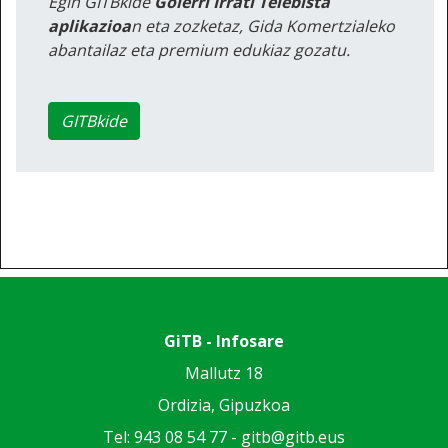
Egin GITBkide
Goierri Irrati Telebista
aplikazioa
n eta zozketaz, Gida Komertzialeko
abantailaz eta premium edukiaz gozatu.
GITBkide
GiTB - Infosare
Mallutz 18
Ordizia, Gipuzkoa
Tel: 943 08 54 77 -
gitb@gitb.eus