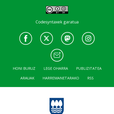
Codesyntaxek garatua
HONI BURUZ
LEGE OHARRA
PUBLIZITATEA
ARAUAK
HARREMANETARAKO
RSS