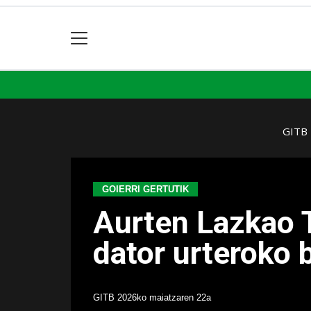
GITB
GOIERRI GERTUTIK
Aurten Lazkao T
dator urteroko 
GITB
2026ko maiatzaren 22a