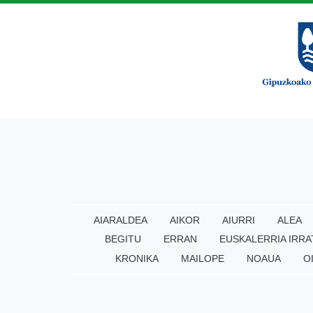
AIARALDEA
AIKOR
AIURRI
ALEA
BEGITU
ERRAN
EUSKALERRIA IRRA
KRONIKA
MAILOPE
NOAUA
O