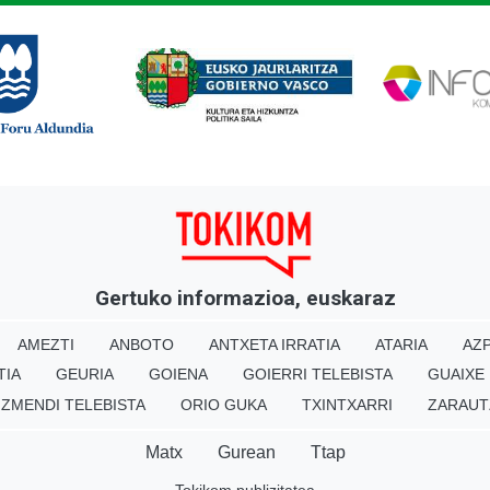
Gertuko informazioa, euskaraz
AMEZTI
ANBOTO
ANTXETA IRRATIA
ATARIA
AZP
TIA
GEURIA
GOIENA
GOIERRI TELEBISTA
GUAIXE
IZMENDI TELEBISTA
ORIO GUKA
TXINTXARRI
ZARAUT
Matx
Gurean
Ttap