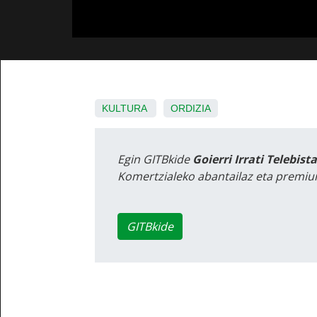
KULTURA
ORDIZIA
Egin GITBkide
Goierri Irrati Telebist
Komertzialeko abantailaz eta premiu
GITBkide