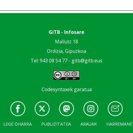
GiTB - Infosare
Mallutz 18
Ordizia, Gipuzkoa
Tel: 943 08 54 77 -
gitb@gitb.eus
Codesyntaxek garatua
LEGE OHARRA
PUBLIZITATEA
ARAUAK
HARREMANE