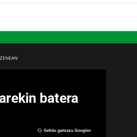
UZENEAN
arekin batera
Gehitu gaitzazu Googlen