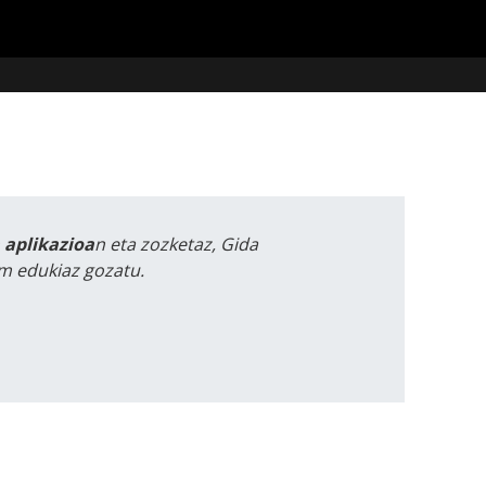
a aplikazioa
n eta zozketaz, Gida
m edukiaz gozatu.