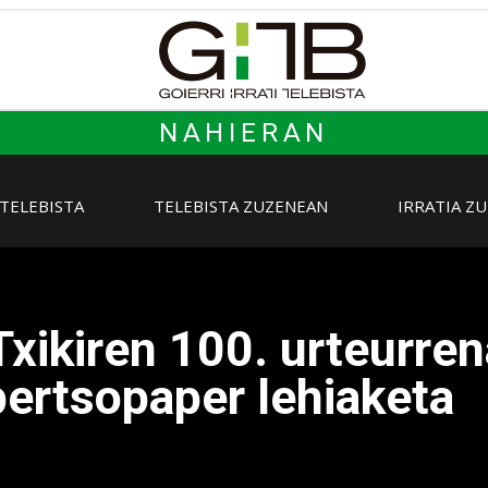
NAHIERAN
 TELEBISTA
TELEBISTA ZUZENEAN
IRRATIA Z
xikiren 100. urteurren
bertsopaper lehiaketa