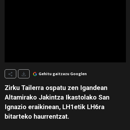
Gehitu gaitzazu Googlen
Zirku Tailerra ospatu zen Igandean
Altamirako Jakintza Ikastolako San
Ignazio eraikinean, LH1etik LH6ra
bitarteko haurrentzat.