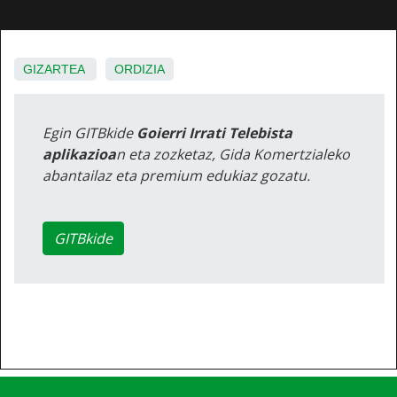
GIZARTEA
ORDIZIA
Egin GITBkide
Goierri Irrati Telebista
aplikazioa
n eta zozketaz, Gida Komertzialeko
abantailaz eta premium edukiaz gozatu.
GITBkide