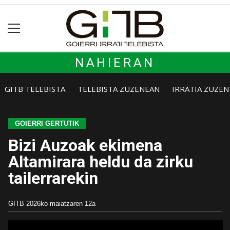
NAHIERAN
GITB TELEBISTA
TELEBISTA ZUZENEAN
IRRATIA ZUZE
GOIERRI GERTUTIK
Bizi Auzoak ekimena
Altamirara heldu da zirku
tailerrarekin
GITB
2026ko maiatzaren 12a