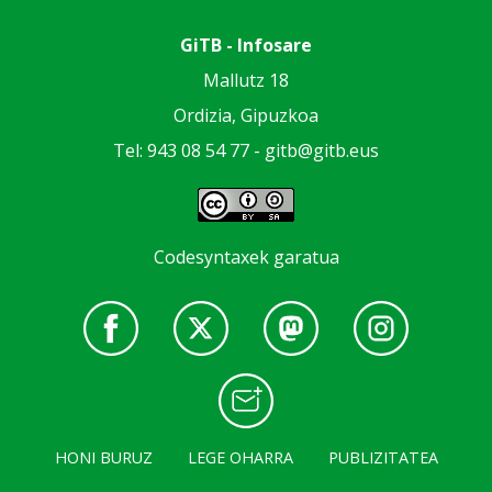
GiTB - Infosare
Mallutz 18
Ordizia, Gipuzkoa
Tel: 943 08 54 77 -
gitb@gitb.eus
Codesyntaxek garatua
HONI BURUZ
LEGE OHARRA
PUBLIZITATEA