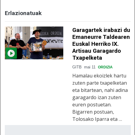
Erlazionatuak
Garagartek irabazi du
Emaneurre Taldearen
Euskal Herriko IX.
Artisau Garagardo
Txapelketa
GITB
mai 11
ORDIZIA
Hamalau ekoizlek hartu
zuten parte txapelketan
eta bitartean, nahi adina
garagardo izan zuten
euren postuetan.
Bigarren postuan,
Tolosako Iparra eta …