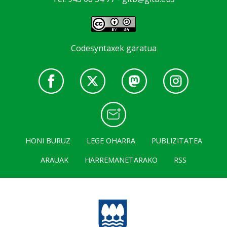
Codesyntaxek garatua
HONI BURUZ
LEGE OHARRA
PUBLIZITATEA
ARAUAK
HARREMANETARAKO
RSS