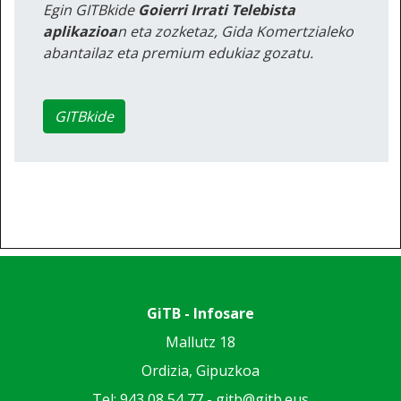
Egin GITBkide
Goierri Irrati Telebista
aplikazioa
n eta zozketaz, Gida Komertzialeko
abantailaz eta premium edukiaz gozatu.
GITBkide
GiTB - Infosare
Mallutz 18
Ordizia, Gipuzkoa
Tel: 943 08 54 77 -
gitb@gitb.eus