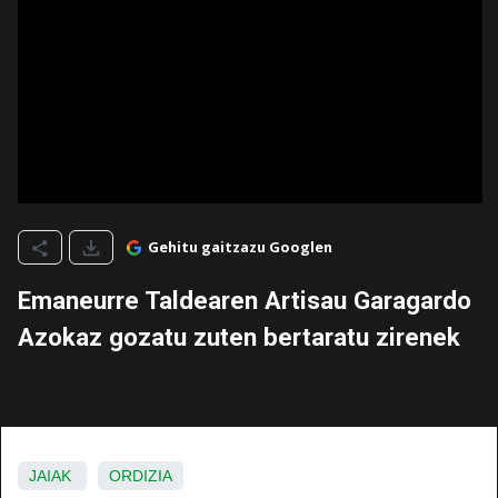
Gehitu gaitzazu Googlen
Emaneurre Taldearen Artisau Garagardo
Azokaz gozatu zuten bertaratu zirenek
JAIAK
ORDIZIA