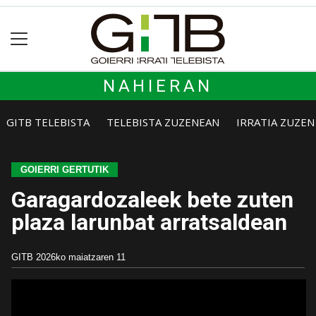
NAHIERAN
GITB TELEBISTA
TELEBISTA ZUZENEAN
IRRATIA ZUZE
GOIERRI GERTUTIK
Garagardozaleek bete zuten
plaza larunbat arratsaldean
GITB
2026ko maiatzaren 11