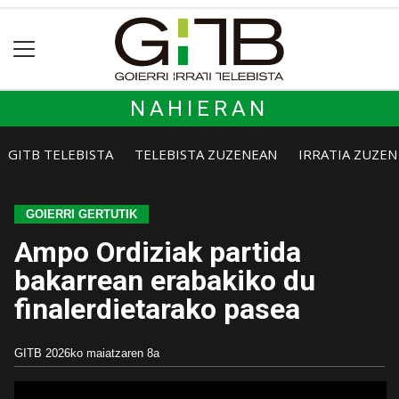
NAHIERAN
GITB TELEBISTA
TELEBISTA ZUZENEAN
IRRATIA ZUZE
GOIERRI GERTUTIK
Ampo Ordiziak partida
bakarrean erabakiko du
finalerdietarako pasea
GITB
2026ko maiatzaren 8a