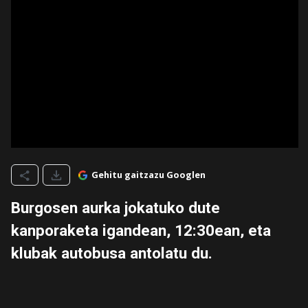
Gehitu gaitzazu Googlen
Burgosen aurka jokatuko dute
kanporaketa igandean, 12:30ean, eta
klubak autobusa antolatu du.