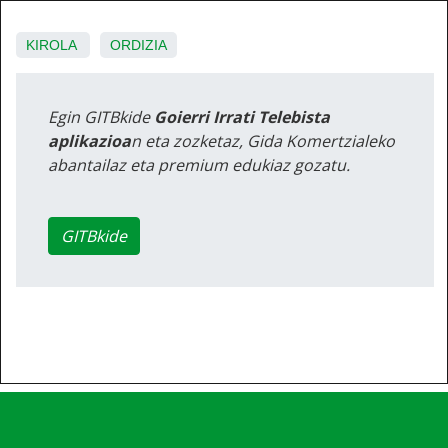
KIROLA
ORDIZIA
Egin GITBkide
Goierri Irrati Telebista
aplikazioa
n eta zozketaz, Gida Komertzialeko
abantailaz eta premium edukiaz gozatu.
GITBkide