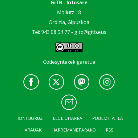
GiTB - Infosare
Mallutz 18
Ordizia, Gipuzkoa
Tel: 943 08 54 77 -
gitb@gitb.eus
Codesyntaxek garatua
HONI BURUZ
LEGE OHARRA
PUBLIZITATEA
ARAUAK
HARREMANETARAKO
RSS