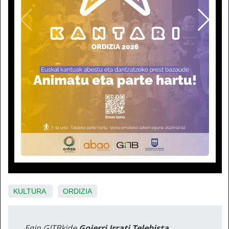
KULTURA
ORDIZIA
Egin GITBkide
Goierri Irrati Telebista