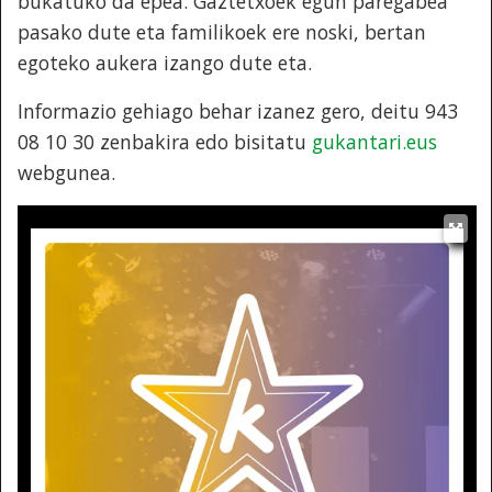
bukatuko da epea. Gaztetxoek egun paregabea
pasako dute eta familikoek ere noski, bertan
egoteko aukera izango dute eta.
Informazio gehiago behar izanez gero, deitu 943
08 10 30 zenbakira edo bisitatu
gukantari.eus
webgunea.