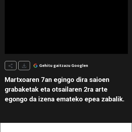
Gehitu gaitzazu Googlen
Martxoaren 7an egingo dira saioen
grabaketak eta otsailaren 2ra arte
egongo da izena emateko epea zabalik.