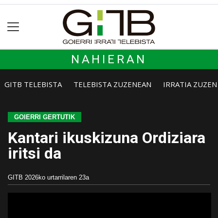
NAHIERAN
GITB TELEBISTA
TELEBISTA ZUZENEAN
IRRATIA ZUZE
GOIERRI GERTUTIK
Kantari ikuskizuna Ordiziara
iritsi da
GITB
2026ko urtarrilaren 23a