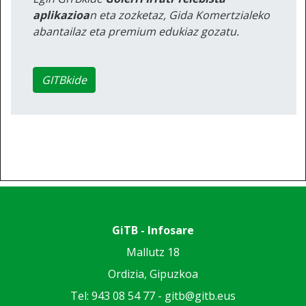
aplikazioa
n eta zozketaz, Gida Komertzialeko
abantailaz eta premium edukiaz gozatu.
GITBkide
GiTB - Infosare
Mallutz 18
Ordizia, Gipuzkoa
Tel: 943 08 54 77 -
gitb@gitb.eus