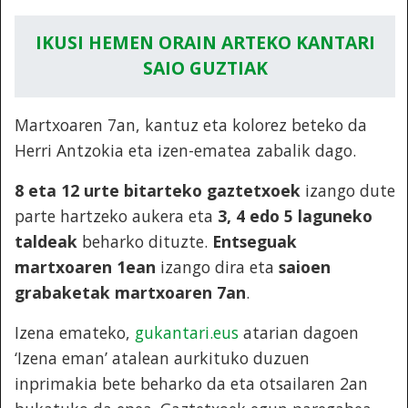
IKUSI HEMEN ORAIN ARTEKO KANTARI
SAIO GUZTIAK
Martxoaren 7an, kantuz eta kolorez beteko da
Herri Antzokia eta izen-ematea zabalik dago.
8 eta 12 urte bitarteko gaztetxoek
izango dute
parte hartzeko aukera eta
3, 4 edo 5 laguneko
taldeak
beharko dituzte.
Entseguak
martxoaren 1ean
izango dira eta
saioen
grabaketak martxoaren 7an
.
Izena emateko,
gukantari.eus
atarian dagoen
‘Izena eman’ atalean aurkituko duzuen
inprimakia bete beharko da eta otsailaren 2an