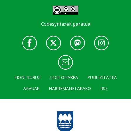
Codesyntaxek garatua
HONI BURUZ
LEGE OHARRA
PUBLIZITATEA
ARAUAK
HARREMANETARAKO
RSS