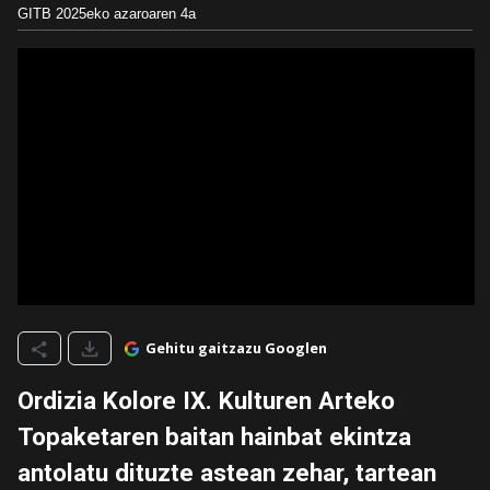
GITB
2025eko azaroaren 4a
Gehitu gaitzazu Googlen
Ordizia Kolore IX. Kulturen Arteko
Topaketaren baitan hainbat ekintza
antolatu dituzte astean zehar, tartean