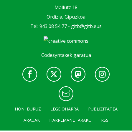
Mallutz 18
Ordizia, Gipuzkoa
Tel: 943 08 54 77 -
gitb@gitb.eus
Codesyntaxek garatua
HONI BURUZ
LEGE OHARRA
PUBLIZITATEA
ARAUAK
HARREMANETARAKO
RSS