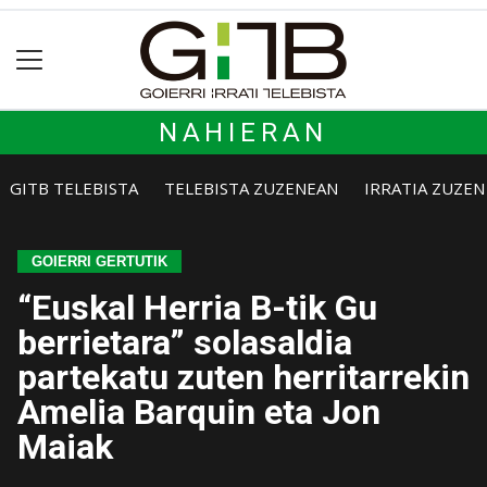
NAHIERAN
GITB TELEBISTA
TELEBISTA ZUZENEAN
IRRATIA ZUZE
GOIERRI GERTUTIK
“Euskal Herria B-tik Gu
berrietara” solasaldia
partekatu zuten herritarrekin
Amelia Barquin eta Jon
Maiak