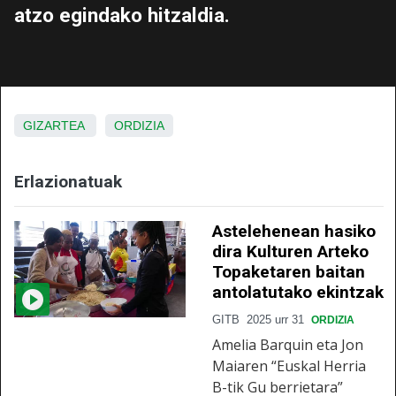
atzo egindako hitzaldia.
GIZARTEA
ORDIZIA
Erlazionatuak
Astelehenean hasiko
dira Kulturen Arteko
Topaketaren baitan
antolatutako ekintzak
GITB
2025 urr 31
ORDIZIA
Amelia Barquin eta Jon
Maiaren “Euskal Herria
B-tik Gu berrietara”