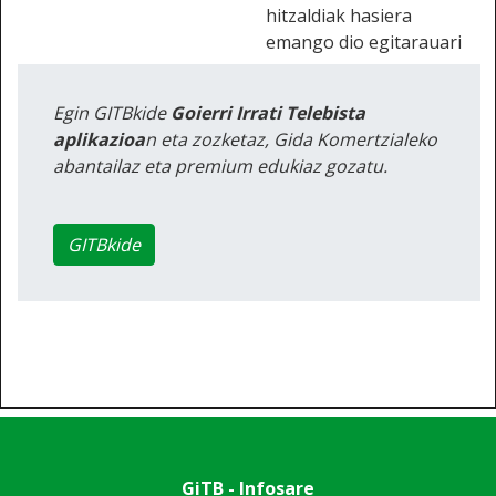
hitzaldiak hasiera
emango dio egitarauari
Egin GITBkide
Goierri Irrati Telebista
aplikazioa
n eta zozketaz, Gida Komertzialeko
abantailaz eta premium edukiaz gozatu.
GITBkide
GiTB - Infosare