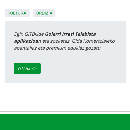
KULTURA
ORDIZIA
Egin GITBkide
Goierri Irrati Telebista
aplikazioa
n eta zozketaz, Gida Komertzialeko
abantailaz eta premium edukiaz gozatu.
GITBkide