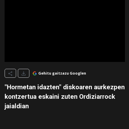
Gehitu gaitzazu Googlen
"Hormetan idazten" diskoaren aurkezpen
kontzertua eskaini zuten Ordiziarrock
jaialdian