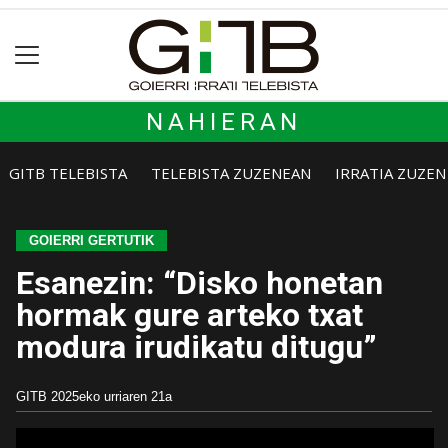
NAHIERAN
GITB TELEBISTA
TELEBISTA ZUZENEAN
IRRATIA ZUZE
GOIERRI GERTUTIK
Esanezin: “Disko honetan
hormak gure arteko txat
modura irudikatu ditugu”
GITB
2025eko urriaren 21a