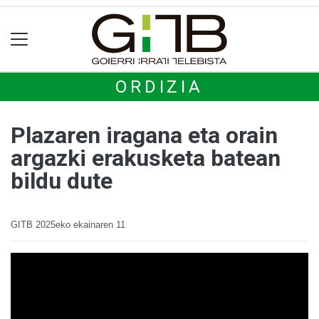
ORDIZIA
Plazaren iragana eta orain
argazki erakusketa batean
bildu dute
GITB
2025eko ekainaren 11