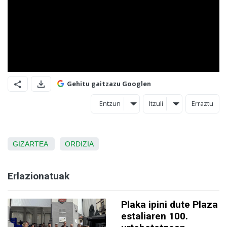
Gehitu gaitzazu Googlen
Entzun
Itzuli
Erraztu
GIZARTEA
ORDIZIA
Erlazionatuak
Plaka ipini dute Plaza
estaliaren 100.