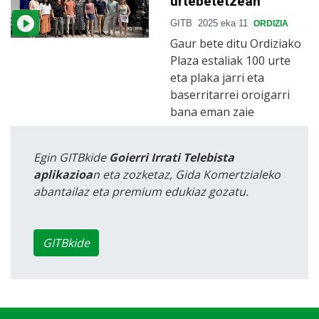
urtebetetzean
GITB
2025 eka 11
ORDIZIA
Gaur bete ditu Ordiziako
Plaza estaliak 100 urte
eta plaka jarri eta
baserritarrei oroigarri
bana eman zaie
Egin GITBkide
Goierri Irrati Telebista
aplikazioa
n eta zozketaz, Gida Komertzialeko
abantailaz eta premium edukiaz gozatu.
GITBkide