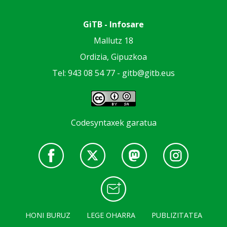
GiTB - Infosare
Mallutz 18
Ordizia, Gipuzkoa
Tel: 943 08 54 77 -
gitb@gitb.eus
Codesyntaxek garatua
HONI BURUZ
LEGE OHARRA
PUBLIZITATEA