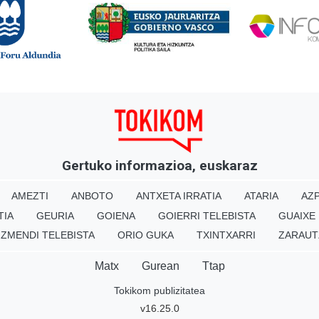
Gertuko informazioa, euskaraz
AMEZTI
ANBOTO
ANTXETA IRRATIA
ATARIA
AZP
TIA
GEURIA
GOIENA
GOIERRI TELEBISTA
GUAIXE
IZMENDI TELEBISTA
ORIO GUKA
TXINTXARRI
ZARAUT
Matx
Gurean
Ttap
Tokikom publizitatea
v16.25.0