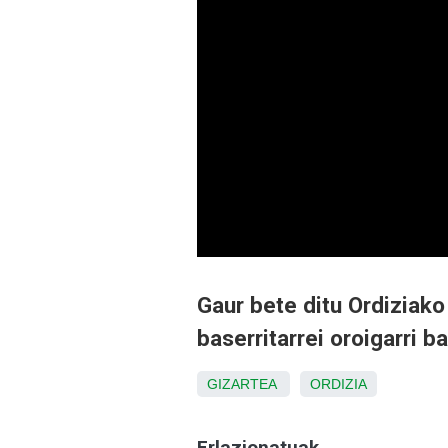
Gaur bete ditu Ordiziako 
baserritarrei oroigarri 
GIZARTEA
ORDIZIA
Erlazionatuak