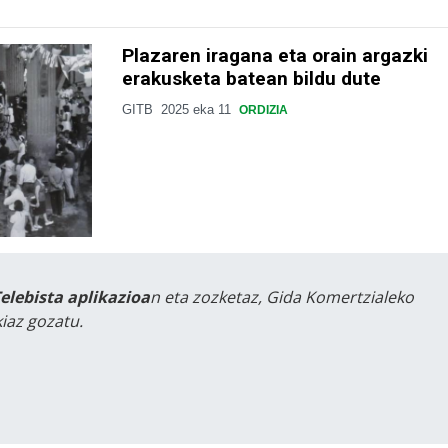
Plazaren iragana eta orain argazki
erakusketa batean bildu dute
GITB
2025 eka 11
ORDIZIA
Telebista aplikazioa
n eta zozketaz, Gida Komertzialeko
iaz gozatu.