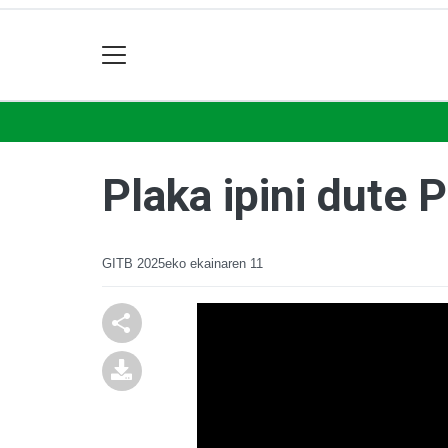
Plaka ipini dute 
GITB
2025eko ekainaren 11