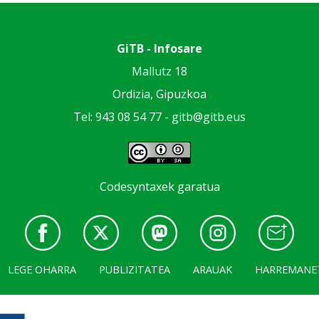
GiTB - Infosare
Mallutz 18
Ordizia, Gipuzkoa
Tel: 943 08 54 77 -
gitb@gitb.eus
Codesyntaxek garatua
LEGE OHARRA
PUBLIZITATEA
ARAUAK
HARREMANE