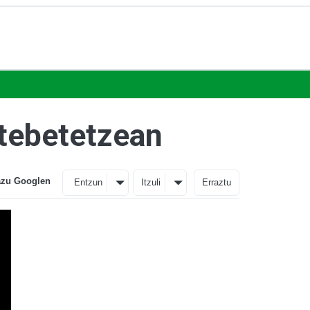
rtebetetzean
azu Googlen
Entzun
Itzuli
Erraztu