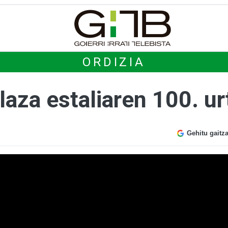
ORDIZIA
Plaza estaliaren 100. u
Gehitu gaitz