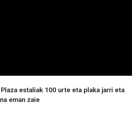
Plaza estaliak 100 urte eta plaka jarri eta
bana eman zaie