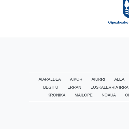
AIARALDEA
AIKOR
AIURRI
ALEA
BEGITU
ERRAN
EUSKALERRIA IRRA
KRONIKA
MAILOPE
NOAUA
O