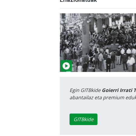
Egin GITBkide
Goierri Irrati 
abantailaz eta premium eduk
GITBkide