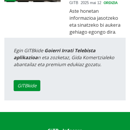
GITB
2025 mai 12
ORDIZIA
Aste honetan
informazioa jasotzeko
eta sinatzeko bi aukera
gehiago egongo dira.
Egin GITBkide
Goierri Irrati Telebista
aplikazioa
n eta zozketaz, Gida Komertzialeko
abantailaz eta premium edukiaz gozatu.
GITBkide