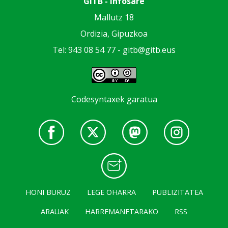
GiTB - Infosare
Mallutz 18
Ordizia, Gipuzkoa
Tel: 943 08 54 77 -
gitb@gitb.eus
Codesyntaxek garatua
HONI BURUZ
LEGE OHARRA
PUBLIZITATEA
ARAUAK
HARREMANETARAKO
RSS