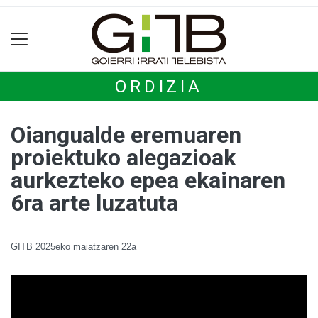
ORDIZIA
Oiangualde eremuaren
proiektuko alegazioak
aurkezteko epea ekainaren
6ra arte luzatuta
GITB
2025eko maiatzaren 22a