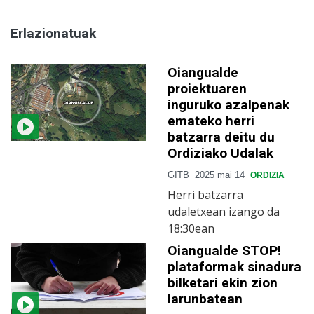
Erlazionatuak
Oiangualde
proiektuaren
inguruko azalpenak
emateko herri
batzarra deitu du
Ordiziako Udalak
GITB
2025 mai 14
ORDIZIA
Herri batzarra
udaletxean izango da
18:30ean
Oiangualde STOP!
plataformak sinadura
bilketari ekin zion
larunbatean