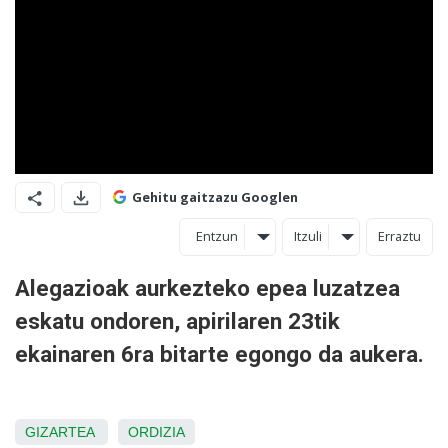
Gehitu gaitzazu Googlen
Entzun
Itzuli
Erraztu
Alegazioak aurkezteko epea luzatzea
eskatu ondoren, apirilaren 23tik
ekainaren 6ra bitarte egongo da aukera.
GIZARTEA
ORDIZIA