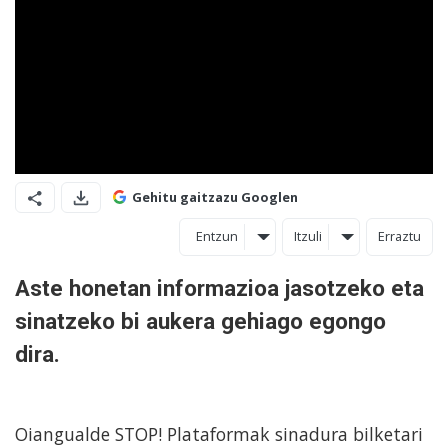
Gehitu gaitzazu Googlen
Entzun
Itzuli
Erraztu
Aste honetan informazioa jasotzeko eta
sinatzeko bi aukera gehiago egongo
dira.
Oiangualde STOP! Plataformak sinadura bilketari