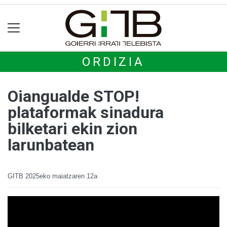
ORDIZIA
Oiangualde STOP!
plataformak sinadura
bilketari ekin zion
larunbatean
GITB
2025eko maiatzaren 12a