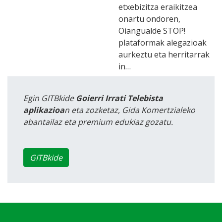
etxebizitza eraikitzea
onartu ondoren,
Oiangualde STOP!
plataformak alegazioak
aurkeztu eta herritarrak
in…
Egin GITBkide
Goierri Irrati Telebista
aplikazioa
n eta zozketaz, Gida Komertzialeko
abantailaz eta premium edukiaz gozatu.
GITBkide