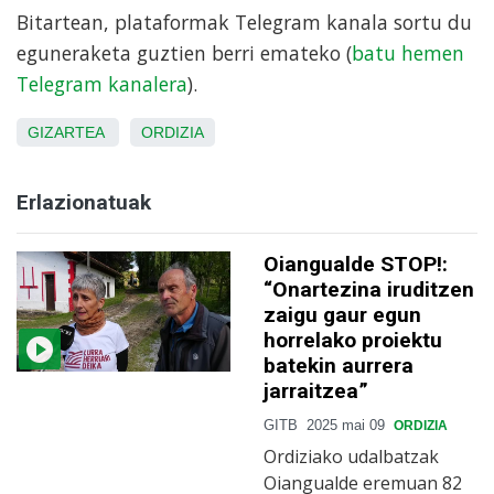
Bitartean, plataformak Telegram kanala sortu du
eguneraketa guztien berri emateko (
batu hemen
Telegram kanalera
).
GIZARTEA
ORDIZIA
Erlazionatuak
Oiangualde STOP!:
“Onartezina iruditzen
zaigu gaur egun
horrelako proiektu
batekin aurrera
jarraitzea”
GITB
2025 mai 09
ORDIZIA
Ordiziako udalbatzak
Oiangualde eremuan 82