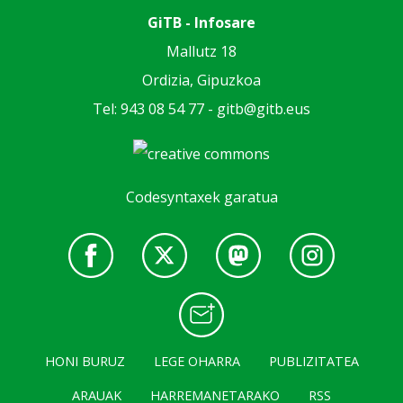
GiTB - Infosare
Mallutz 18
Ordizia, Gipuzkoa
Tel: 943 08 54 77 -
gitb@gitb.eus
Codesyntaxek garatua
HONI BURUZ
LEGE OHARRA
PUBLIZITATEA
ARAUAK
HARREMANETARAKO
RSS