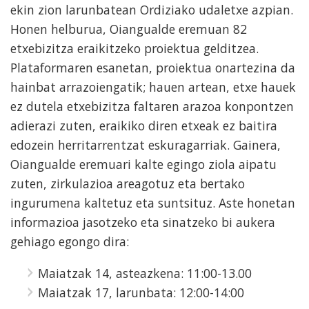
ekin zion larunbatean Ordiziako udaletxe azpian.
Honen helburua, Oiangualde eremuan 82
etxebizitza eraikitzeko proiektua gelditzea.
Plataformaren esanetan, proiektua onartezina da
hainbat arrazoiengatik; hauen artean, etxe hauek
ez dutela etxebizitza faltaren arazoa konpontzen
adierazi zuten, eraikiko diren etxeak ez baitira
edozein herritarrentzat eskuragarriak. Gainera,
Oiangualde eremuari kalte egingo ziola aipatu
zuten, zirkulazioa areagotuz eta bertako
ingurumena kaltetuz eta suntsituz. Aste honetan
informazioa jasotzeko eta sinatzeko bi aukera
gehiago egongo dira:
Maiatzak 14, asteazkena: 11:00-13.00
Maiatzak 17, larunbata: 12:00-14:00