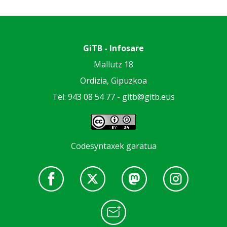
GiTB - Infosare
Mallutz 18
Ordizia, Gipuzkoa
Tel: 943 08 54 77 -
gitb@gitb.eus
Codesyntaxek garatua