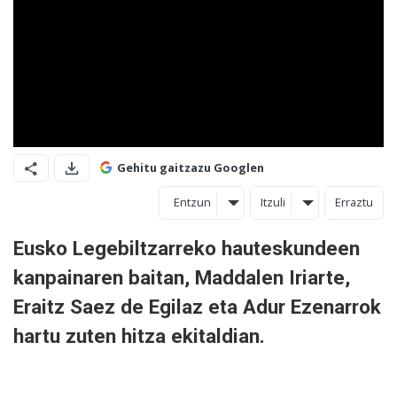
Gehitu gaitzazu Googlen
Entzun
Itzuli
Erraztu
Eusko Legebiltzarreko hauteskundeen
kanpainaren baitan, Maddalen Iriarte,
Eraitz Saez de Egilaz eta Adur Ezenarrok
hartu zuten hitza ekitaldian.