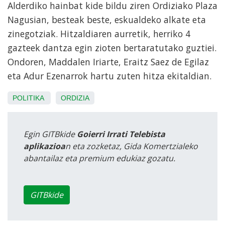
Alderdiko hainbat kide bildu ziren Ordiziako Plaza
Nagusian, besteak beste, eskualdeko alkate eta
zinegotziak. Hitzaldiaren aurretik, herriko 4
gazteek dantza egin zioten bertaratutako guztiei.
Ondoren, Maddalen Iriarte, Eraitz Saez de Egilaz
eta Adur Ezenarrok hartu zuten hitza ekitaldian.
POLITIKA
ORDIZIA
Egin GITBkide
Goierri Irrati Telebista
aplikazioa
n eta zozketaz, Gida Komertzialeko
abantailaz eta premium edukiaz gozatu.
GITBkide