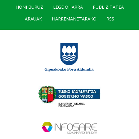
HONI BURUZ
LEGE OHARRA
PUBLIZITATEA
ARAUAK
HARREMANETARAKO
RSS