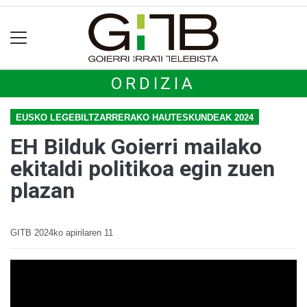
ORDIZIA
EUSKO LEGEBILTZARRERAKO HAUTESKUNDEAK 2024
EH Bilduk Goierri mailako
ekitaldi politikoa egin zuen
plazan
GITB
2024ko apirilaren 11