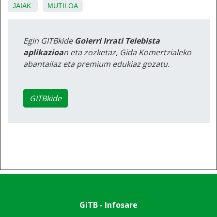
JAIAK
MUTILOA
Egin GITBkide
Goierri Irrati Telebista
aplikazioa
n eta zozketaz, Gida Komertzialeko
abantailaz eta premium edukiaz gozatu.
GITBkide
GiTB - Infosare