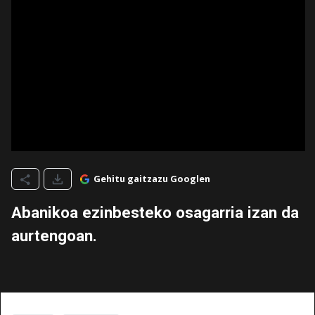
Gehitu gaitzazu Googlen
Abanikoa ezinbesteko osagarria izan da
aurtengoan.