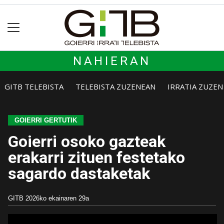
NAHIERAN
GITB TELEBISTA
TELEBISTA ZUZENEAN
IRRATIA ZUZE
GOIERRI GERTUTIK
Goierri osoko gazteak
erakarri zituen festetako
sagardo dastaketak
GITB
2026ko ekainaren 29a