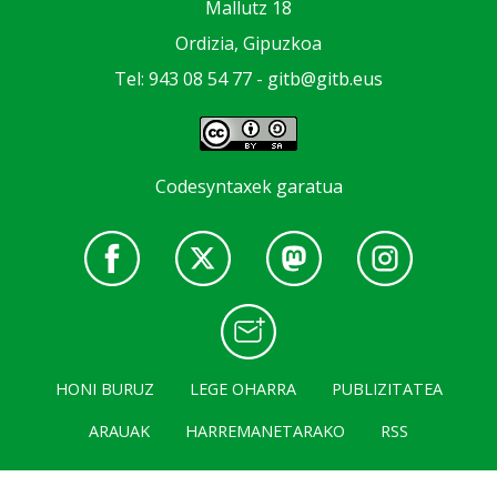
Mallutz 18
Ordizia, Gipuzkoa
Tel: 943 08 54 77 -
gitb@gitb.eus
Codesyntaxek garatua
HONI BURUZ
LEGE OHARRA
PUBLIZITATEA
ARAUAK
HARREMANETARAKO
RSS