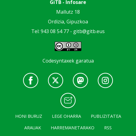
GiTB - Infosare
Mallutz 18
Ordizia, Gipuzkoa
Tel: 943 08 54 77 -
gitb@gitb.eus
Codesyntaxek garatua
HONI BURUZ
LEGE OHARRA
PUBLIZITATEA
ARAUAK
HARREMANETARAKO
RSS