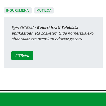
INGURUMENA
MUTILOA
Egin GITBkide
Goierri Irrati Telebista
aplikazioa
n eta zozketaz, Gida Komertzialeko
abantailaz eta premium edukiaz gozatu.
GITBkide