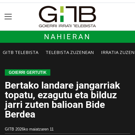
NAHIERAN
GITB TELEBISTA
TELEBISTA ZUZENEAN
IRRATIA ZUZE
GOIERRI GERTUTIK
Bertako landare jangarriak
topatu, ezagutu eta bilduz
jarri zuten balioan Bide
Berdea
GITB
2026ko maiatzaren 11