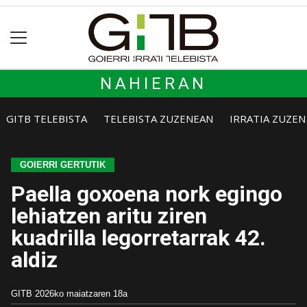
NAHIERAN
GITB TELEBISTA
TELEBISTA ZUZENEAN
IRRATIA ZUZE
GOIERRI GERTUTIK
Paella goxoena nork egingo
lehiatzen aritu ziren
kuadrilla legorretarrak 42.
aldiz
GITB
2026ko maiatzaren 18a