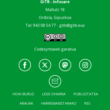
GiTB - Infosare
Mallutz 18
Ordizia, Gipuzkoa
Tel: 943 08 54 77 -
gitb@gitb.eus
Codesyntaxek garatua
HONI BURUZ
LEGE OHARRA
PUBLIZITATEA
ARAUAK
HARREMANETARAKO
RSS