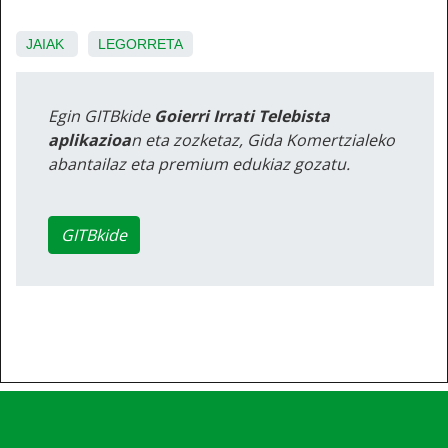
JAIAK
LEGORRETA
Egin GITBkide
Goierri Irrati Telebista
aplikazioa
n eta zozketaz, Gida Komertzialeko
abantailaz eta premium edukiaz gozatu.
GITBkide