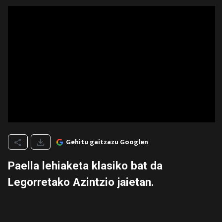
Gehitu gaitzazu Googlen
Paella lehiaketa klasiko bat da
Legorretako Azintzio jaietan.