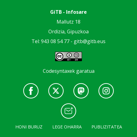
GiTB - Infosare
Mallutz 18
Ordizia, Gipuzkoa
Tel: 943 08 54 77 -
gitb@gitb.eus
Codesyntaxek garatua
HONI BURUZ
LEGE OHARRA
PUBLIZITATEA