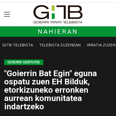
NAHIERAN
GITB TELEBISTA
TELEBISTA ZUZENEAN
IRRATIA ZUZE
GOIERRI GERTUTIK
"Goierrin Bat Egin" eguna
ospatu zuen EH Bilduk,
etorkizuneko erronken
aurrean komunitatea
indartzeko