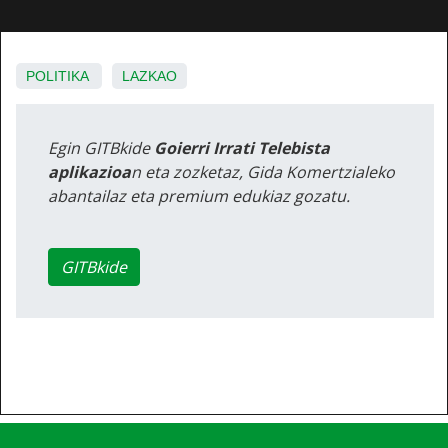
POLITIKA
LAZKAO
Egin GITBkide
Goierri Irrati Telebista
aplikazioa
n eta zozketaz, Gida Komertzialeko
abantailaz eta premium edukiaz gozatu.
GITBkide