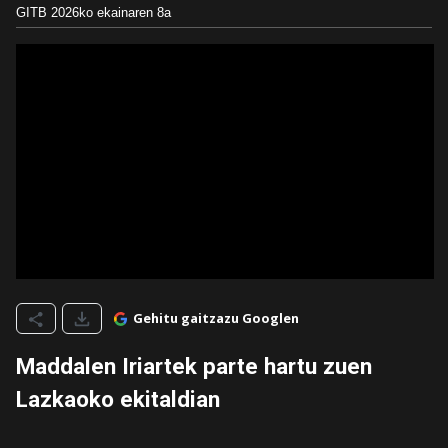
GITB
2026ko ekainaren 8a
Gehitu gaitzazu Googlen
Maddalen Iriartek parte hartu zuen
Lazkaoko ekitaldian