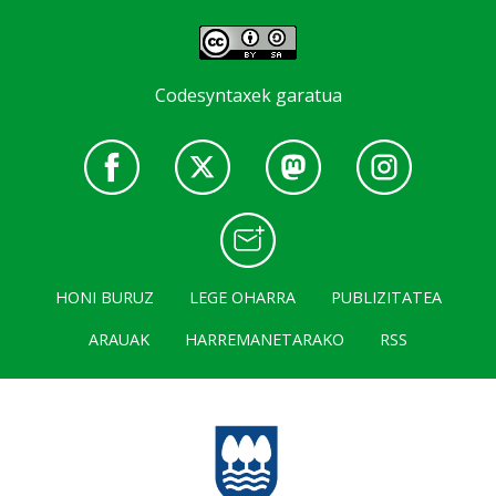
Codesyntaxek garatua
HONI BURUZ
LEGE OHARRA
PUBLIZITATEA
ARAUAK
HARREMANETARAKO
RSS