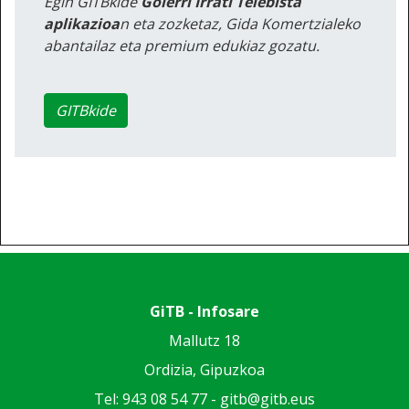
Egin GITBkide
Goierri Irrati Telebista
aplikazioa
n eta zozketaz, Gida Komertzialeko
abantailaz eta premium edukiaz gozatu.
GITBkide
GiTB - Infosare
Mallutz 18
Ordizia, Gipuzkoa
Tel: 943 08 54 77 -
gitb@gitb.eus