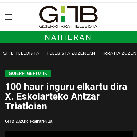
NAHIERAN
GITB TELEBISTA
TELEBISTA ZUZENEAN
IRRATIA ZUZE
GOIERRI GERTUTIK
100 haur inguru elkartu dira
X. Eskolarteko Antzar
Triatloian
GITB
2026ko ekainaren 1a