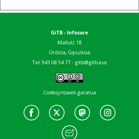
GiTB - Infosare
Mallutz 18
Ordizia, Gipuzkoa
Tel: 943 08 54 77 -
gitb@gitb.eus
Codesyntaxek garatua