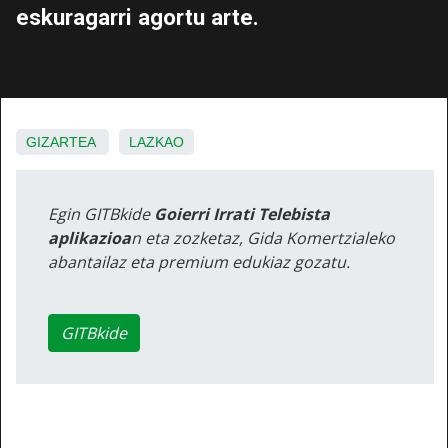
eskuragarri agortu arte.
GIZARTEA
LAZKAO
Egin GITBkide
Goierri Irrati Telebista
aplikazioa
n eta zozketaz, Gida Komertzialeko
abantailaz eta premium edukiaz gozatu.
GITBkide