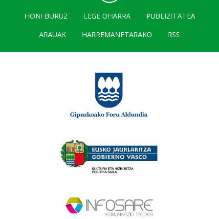
HONI BURUZ
LEGE OHARRA
PUBLIZITATEA
ARAUAK
HARREMANETARAKO
RSS