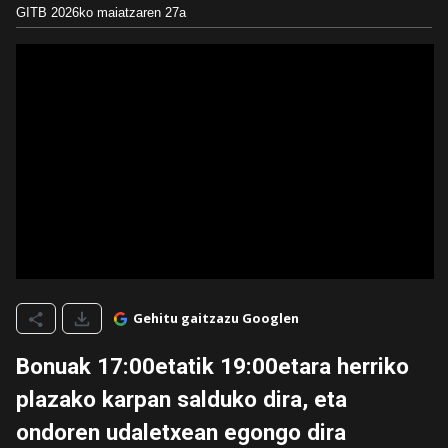
GITB
2026ko maiatzaren 27a
Gehitu gaitzazu Googlen
Bonuak 17:00etatik 19:00etara herriko
plazako karpan salduko dira, eta
ondoren udaletxean egongo dira