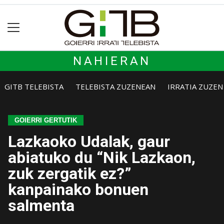
NAHIERAN
GITB TELEBISTA
TELEBISTA ZUZENEAN
IRRATIA ZUZE
GOIERRI GERTUTIK
Lazkaoko Udalak, gaur
abiatuko du “Nik Lazkaon,
zuk zergatik ez?”
kanpainako bonuen
salmenta